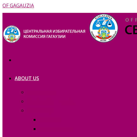
OF GAGAUZIA
ABOUT US
Prezentation
Membership — copie_
Membership
REPORTS
Vacant functions