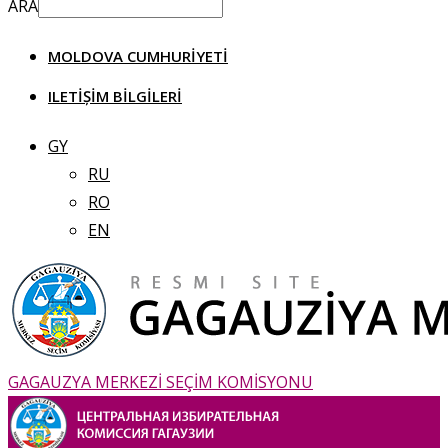
ARA
MOLDOVA CUMHURIYETI
ILETIȘIM BILGILERI
GY
RU
RO
EN
GAGAUZYA MERKEZİ SEÇİM KOMİSYONU