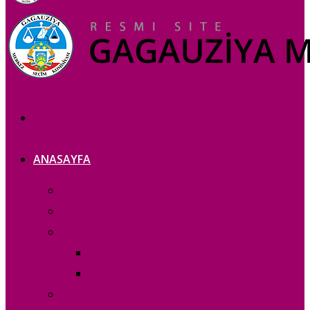
ANASAYFA
Tanıtım
Komisiya azaları — copie_
Komisiya azaları
RAPORLAR
Acık iș eri
Iletișim bilgileri