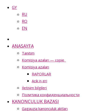
GY
RU
RO
EN
ANASAYFA
Tanıtım
Komisiya azaları — copie_
Komisiya azaları
RAPORLAR
Acık iș eri
Iletișim bilgileri
Политика конфиденциальности
KANONCULUK BAZASI
Gagauzia kanonculuk aktları