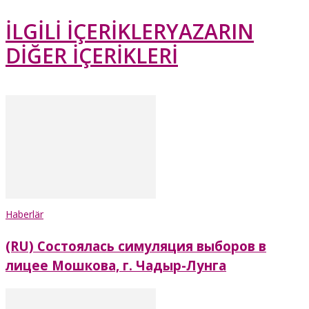
İLGİLİ İÇERİKLER
YAZARIN
DİĞER İÇERİKLERİ
Haberlär
(RU) Состоялась симуляция выборов в
лицее Мошкова, г. Чадыр-Лунга