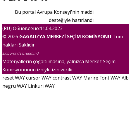
Bu portal Avrupa Konseyi'nin maddi
desteğiyle hazırlandı
(RU) Обновлено:11.04.2023
© 2026
GAGAUZYA MERKEZİ SEÇİM KOMİSYONU
Tüm
hakları Saklıdır
Elaborat de brand.md
Materyallerin çoğaltılmasına, yalnızca Merkez Seçim
Komisyonunun izniyle izin verilir.
reset WAY
cursor WAY
contrast WAY
Marire Font WAY
Alb
negru WAY
Linkuri WAY