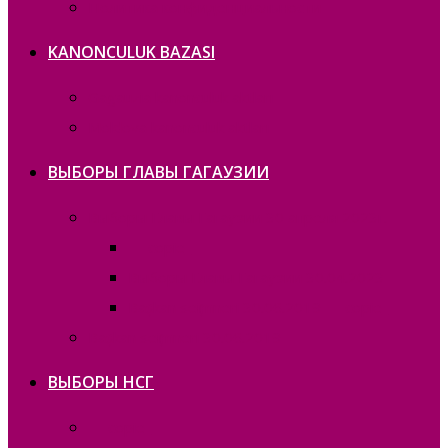
Политика конфиденциальности
KANONCULUK BAZASI
Gagauzia kanonculuk aktları
Moldova kanonculuk aktları
ВЫБОРЫ ГЛАВЫ ГАГАУЗИИ
Выборы Главы Гагаузии 30 апреля 2023г.
— copie_
Выборы Главы Гагаузии 30.04.2023
Bașkan seҫimneri 30.06.2019 — copie_
Bașkan seҫimneri 30.06.2019
ВЫБОРЫ НСГ
— copie_