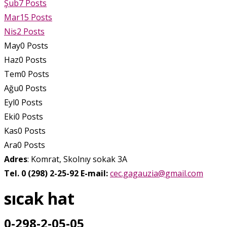
Şub
7
Posts
Mar
15
Posts
Nis
2
Posts
May
0
Posts
Haz
0
Posts
Tem
0
Posts
Ağu
0
Posts
Eyl
0
Posts
Eki
0
Posts
Kas
0
Posts
Ara
0
Posts
Adres
: Komrat, Skolnıy sokak 3A
Tel. 0 (298) 2-25-92
E-mail:
cec.gagauzia@gmail.com
sıcak hat
0-298-2-05-05