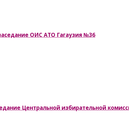
я заседание ОИС АТО Гагаузия №36
заседание Центральной избирательной комис