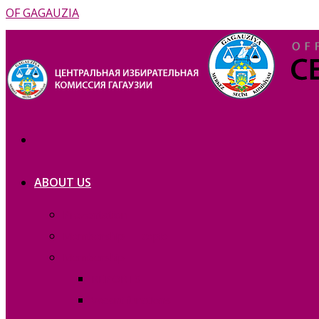
OF GAGAUZIA
ABOUT US
Prezentation
Membership — copie_
Membership
REPORTS
Vacant functions