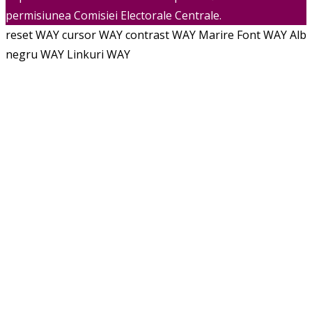
permisiunea Comisiei Electorale Centrale.
reset WAY
cursor WAY
contrast WAY
Marire Font WAY
Alb
negru WAY
Linkuri WAY