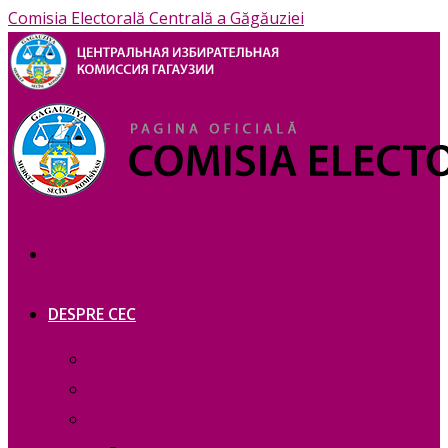
Comisia Electorală Centrală a Găgăuziei
DESPRE CEC
Prezentare
Сomponența — copie_
Сomponența