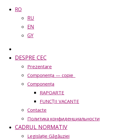
RO
RU
EN
GY
DESPRE CEC
Prezentare
Сomponența — copie_
Сomponența
RAPOARTE
FUNCȚII VACANTE
Contacte
Политика конфиденциальности
CADRUL NORMATIV
Legislație Găgăuziei