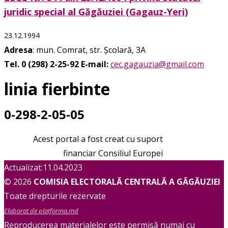
juridic special al Găgăuziei (Gagauz-Yeri)
23.12.1994
Adresa
: mun. Comrat, str. Școlară, 3A
Tel. 0 (298) 2-25-92
E-mail:
cec.gagauzia@gmail.com
linia fierbinte
0-298-2-05-05
Acest portal a fost creat cu suport
financiar Consiliul Europei
Actualizat:11.04.2023
© 2026
COMISIA ELECTORALĂ CENTRALĂ A GĂGĂUZIEI
Toate drepturile rezervate
Elaborat de platforma.md
Reproducerea materialelor este permisă numai cu