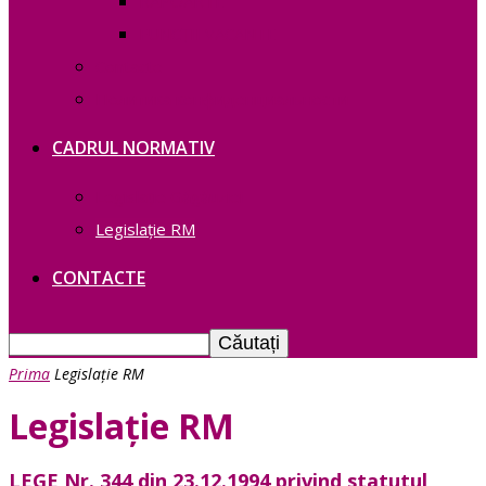
RAPOARTE
FUNCȚII VACANTE
Contacte
Политика конфиденциальности
CADRUL NORMATIV
Legislație Găgăuziei
Legislație RM
CONTACTE
Prima
Legislație RM
Legislație RM
LEGE Nr. 344 din 23.12.1994 privind statutul