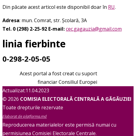
Din păcate acest articol este disponibil doar în
RU
.
Adresa
: mun. Comrat, str. Școlară, 3A
Tel. 0 (298) 2-25-92
E-mail:
cec.gagauzia@gmail.com
linia fierbinte
0-298-2-05-05
Acest portal a fost creat cu suport
financiar Consiliul Europei
Actualizat:11.04.2023
© 2026
COMISIA ELECTORALĂ CENTRALĂ A GĂGĂUZIEI
Toate drepturile rezervate
Elaborat de platforma.md
Reproducerea materialelor este permisă numai cu
permisiunea Comisiei Electorale Centrale.