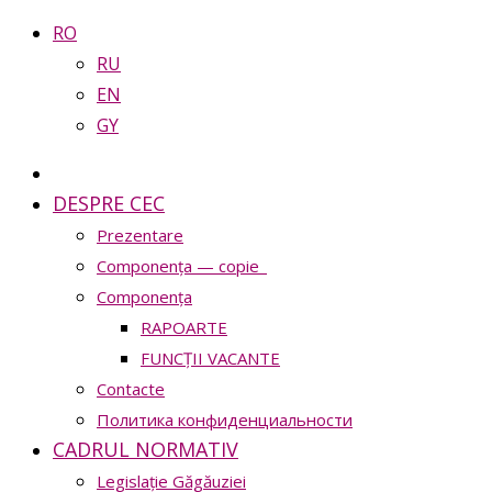
RO
RU
EN
GY
DESPRE CEC
Prezentare
Сomponența — copie_
Сomponența
RAPOARTE
FUNCȚII VACANTE
Contacte
Политика конфиденциальности
CADRUL NORMATIV
Legislație Găgăuziei