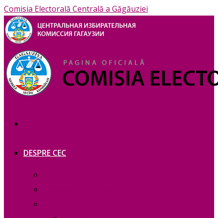
Comisia Electorală Centrală a Găgăuziei
DESPRE CEC
Prezentare
Сomponența — copie_
Сomponența