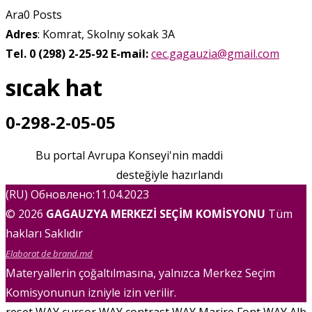
Ara
0
Posts
Adres
: Komrat, Skolnıy sokak 3A
Tel. 0 (298) 2-25-92
E-mail:
cec.gagauzia@gmail.com
sıcak hat
0-298-2-05-05
Bu portal Avrupa Konseyi'nin maddi
desteğiyle hazırlandı
(RU) Обновлено:11.04.2023
© 2026
GAGAUZYA MERKEZİ SEÇİM KOMİSYONU
Tüm
hakları Saklıdır
Elaborat de brand.md
Materyallerin çoğaltılmasına, yalnızca Merkez Seçim
Komisyonunun izniyle izin verilir.