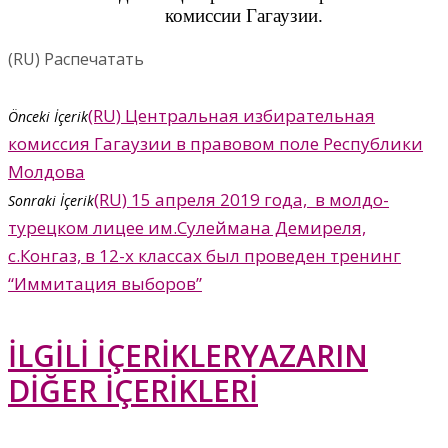
комиссии Гагаузии.
(RU) Распечатать
(RU) Центральная избирательная
Önceki İçerik
комиссия Гагаузии в правовом поле Республики
Молдова
(RU) 15 апреля 2019 года, в молдо-
Sonraki İçerik
турецком лицее им.Сулеймана Демиреля,
с.Конгаз, в 12-х классах был проведен тренинг
“Иммитация выборов”
İLGİLİ İÇERİKLER
YAZARIN
DİĞER İÇERİKLERİ