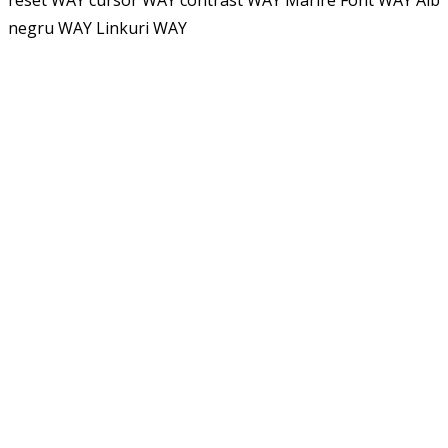
reset WAY
cursor WAY
contrast WAY
Marire Font WAY
Alb
negru WAY
Linkuri WAY