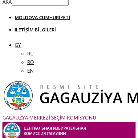
ARA
MOLDOVA CUMHURIYETI
ILETIȘIM BILGILERI
GY
RU
RO
EN
GAGAUZYA MERKEZİ SEÇİM KOMİSYONU