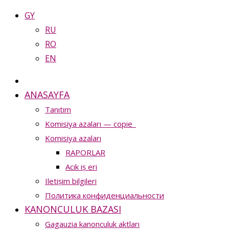
GY
RU
RO
EN
ANASAYFA
Tanıtım
Komisiya azaları — copie_
Komisiya azaları
RAPORLAR
Acık iș eri
Iletișim bilgileri
Политика конфиденциальности
KANONCULUK BAZASI
Gagauzia kanonculuk aktları