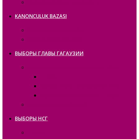
Политика конфиденциальности
KANONCULUK BAZASI
Gagauzia kanonculuk aktları
Moldova kanonculuk aktları
ВЫБОРЫ ГЛАВЫ ГАГАУЗИИ
Выборы Главы Гагаузии 30 апреля 2023г.
— copie_
Выборы Главы Гагаузии 30.04.2023
Bașkan seҫimneri 30.06.2019 — copie_
Bașkan seҫimneri 30.06.2019
ВЫБОРЫ НСГ
— copie_