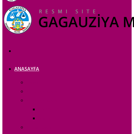
ANASAYFA
Tanıtım
Komisiya azaları — copie_
Komisiya azaları
RAPORLAR
Acık iș eri
Iletișim bilgileri