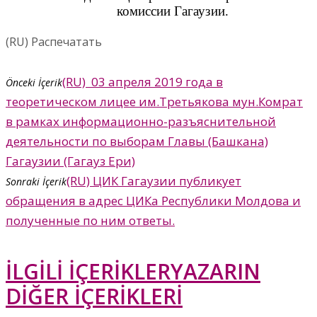
комиссии Гагаузии.
(RU) Распечатать
(RU) 03 апреля 2019 года в
Önceki İçerik
теоретическом лицее им.Третьякова мун.Комрат
в рамках информационно-разъяснительной
деятельности по выборам Главы (Башкана)
Гагаузии (Гагауз Ери)
(RU) ЦИК Гагаузии публикует
Sonraki İçerik
обращения в адрес ЦИКа Республики Молдова и
полученные по ним ответы.
İLGİLİ İÇERİKLER
YAZARIN
DİĞER İÇERİKLERİ