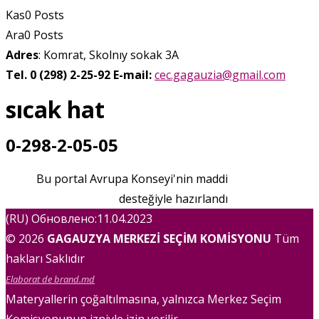
Kas
0
Posts
Ara
0
Posts
Adres
: Komrat, Skolnıy sokak 3A
Tel. 0 (298) 2-25-92
E-mail:
cec.gagauzia@gmail.com
sıcak hat
0-298-2-05-05
Bu portal Avrupa Konseyi'nin maddi
desteğiyle hazırlandı
(RU) Обновлено:11.04.2023
© 2026
GAGAUZYA MERKEZİ SEÇİM KOMİSYONU
Tüm
hakları Saklıdır
Elaborat de brand.md
Materyallerin çoğaltılmasına, yalnızca Merkez Seçim