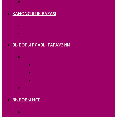
Политика конфиденциальности
KANONCULUK BAZASI
Gagauzia kanonculuk aktları
Moldova kanonculuk aktları
ВЫБОРЫ ГЛАВЫ ГАГАУЗИИ
Выборы Главы Гагаузии 30 апреля 2023г.
— copie_
Выборы Главы Гагаузии 30.04.2023
Bașkan seҫimneri 30.06.2019 — copie_
Bașkan seҫimneri 30.06.2019
ВЫБОРЫ НСГ
— copie_