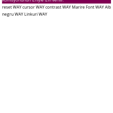
Komisyonunun izniyle izin verilir.
reset WAY
cursor WAY
contrast WAY
Marire Font WAY
Alb
negru WAY
Linkuri WAY