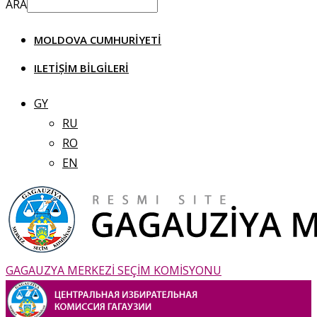
ARA
MOLDOVA CUMHURIYETI
ILETIȘIM BILGILERI
GY
RU
RO
EN
GAGAUZYA MERKEZİ SEÇİM KOMİSYONU