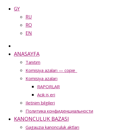
GY
RU
RO
EN
ANASAYFA
Tanıtım
Komisiya azaları — copie_
Komisiya azaları
RAPORLAR
Acık iș eri
Iletișim bilgileri
Политика конфиденциальности
KANONCULUK BAZASI
Gagauzia kanonculuk aktları