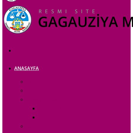
ANASAYFA
Tanıtım
Komisiya azaları — copie_
Komisiya azaları
RAPORLAR
Acık iș eri
Iletișim bilgileri