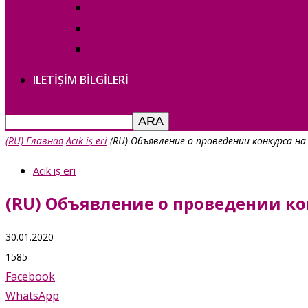
— copie_
О дате выборов в НСГ 30.04.2023г
Выборы в НСГ 30 апреля 2023г.
ILETIȘIM BILGILERI
(RU) Главная
Acık iș eri
(RU) Объявление о проведении конкурса 
Acık iș eri
(RU) Объявление о проведении к
30.01.2020
1585
Facebook
WhatsApp