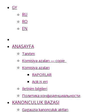
GY
RU
RO
EN
ANASAYFA
Tanıtım
Komisiya azaları — copie_
Komisiya azaları
RAPORLAR
Acık iș eri
Iletișim bilgileri
Политика конфиденциальности
KANONCULUK BAZASI
Gagauzia kanonculuk aktları