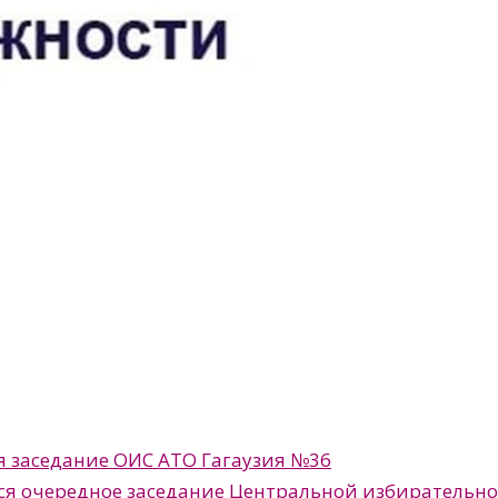
тся заседание ОИС АТО Гагаузия №36
оится очередное заседание Центральной избирательн