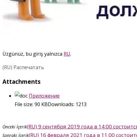
Üzgünüz, bu giriş yalnızca
RU
.
(RU) Распечатать
Attachments
Приложение
File size:
90 KB
Downloads:
1213
(RU) 9 сентября 2019 года в 14:00 состои
Önceki İçerik
(RU) 16 февраля 2021 года в 11.00 сост
Sonraki İçerik