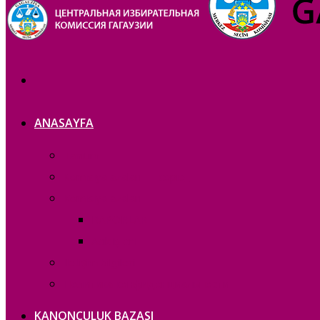
ANASAYFA
Tanıtım
Komisiya azaları — copie_
Komisiya azaları
RAPORLAR
Acık iș eri
Iletișim bilgileri
Политика конфиденциальности
KANONCULUK BAZASI