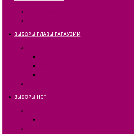
Gagauzia kanonculuk aktları
Moldova kanonculuk aktları
ВЫБОРЫ ГЛАВЫ ГАГАУЗИИ
Выборы Главы Гагаузии 30 апреля 2023г.
— copie_
Выборы Главы Гагаузии 30.04.2023
Bașkan seҫimneri 30.06.2019 — copie_
Bașkan seҫimneri 30.06.2019
ВЫБОРЫ НСГ
— copie_
— copie_
Выборы в НСГ 30 апреля 2023г.