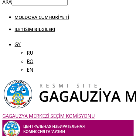
ARA
MOLDOVA CUMHURIYETI
ILETIȘIM BILGILERI
GY
RU
RO
EN
GAGAUZYA MERKEZİ SEÇİM KOMİSYONU