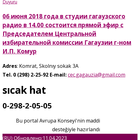
Duyuru
06 июня 2018 года в студии гагаузского
радио в 14.00 состоится прямой эфир с
Председателем Центральной
избирательной комиссии Гагаузии г-ном
И.П. Комур
Adres
: Komrat, Skolnıy sokak 3A
Tel. 0 (298) 2-25-92
E-mail:
cec.gagauzia@gmail.com
sıcak hat
0-298-2-05-05
Bu portal Avrupa Konseyi'nin maddi
desteğiyle hazırlandı
(RU) Обновлено:11.04.2023