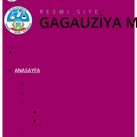
ANASAYFA
Tanıtım
Komisiya azaları — copie_
Komisiya azaları
RAPORLAR
Acık iș eri
Iletișim bilgileri