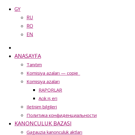
GY
RU
RO
EN
ANASAYFA
Tanıtım
Komisiya azaları — copie_
Komisiya azaları
RAPORLAR
Acık iș eri
Iletișim bilgileri
Политика конфиденциальности
KANONCULUK BAZASI
Gagauzia kanonculuk aktları