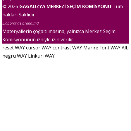
© 2026
GAGAUZYA MERKEZİ SEÇİM KOMİSYONU
Tüm
hakları Saklıdır
Elaborat de brand.md
Materyallerin çoğaltılmasına, yalnızca Merkez Seçim
Komisyonunun izniyle izin verilir.
reset WAY
cursor WAY
contrast WAY
Marire Font WAY
Alb
negru WAY
Linkuri WAY