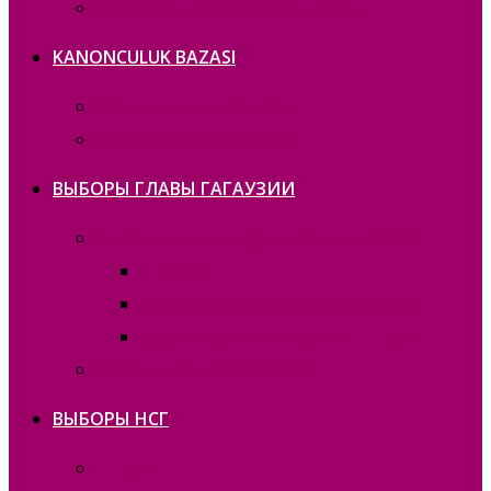
Политика конфиденциальности
KANONCULUK BAZASI
Gagauzia kanonculuk aktları
Moldova kanonculuk aktları
ВЫБОРЫ ГЛАВЫ ГАГАУЗИИ
Выборы Главы Гагаузии 30 апреля 2023г.
— copie_
Выборы Главы Гагаузии 30.04.2023
Bașkan seҫimneri 30.06.2019 — copie_
Bașkan seҫimneri 30.06.2019
ВЫБОРЫ НСГ
— copie_