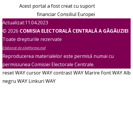
Acest portal a fost creat cu suport
financiar Consiliul Europei
Actualizat:11.04.2023
© 2026
COMISIA ELECTORALĂ CENTRALĂ A GĂGĂUZIEI
Toate drepturile rezervate
Elaborat de platforma.md
Reproducerea materialelor este permisă numai cu
permisiunea Comisiei Electorale Centrale.
reset WAY
cursor WAY
contrast WAY
Marire Font WAY
Alb
negru WAY
Linkuri WAY