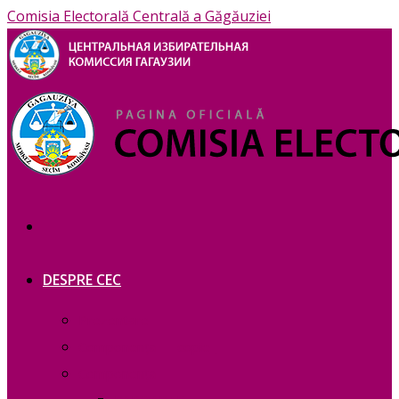
Comisia Electorală Centrală a Găgăuziei
DESPRE CEC
Prezentare
Сomponența — copie_
Сomponența