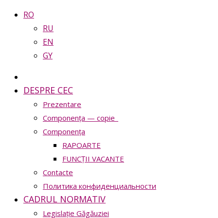
RO
RU
EN
GY
DESPRE CEC
Prezentare
Сomponența — copie_
Сomponența
RAPOARTE
FUNCȚII VACANTE
Contacte
Политика конфиденциальности
CADRUL NORMATIV
Legislație Găgăuziei