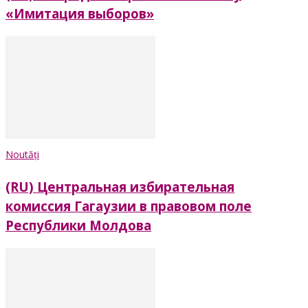
«Имитация выборов»
Noutăți
(RU) Центральная избирательная
комиссия Гагаузии в правовом поле
Республики Молдова