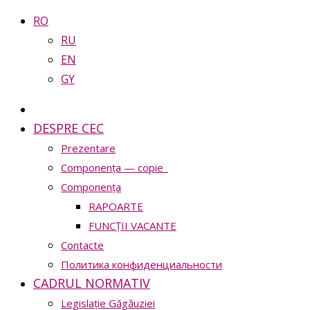
RO
RU
EN
GY
DESPRE CEC
Prezentare
Сomponența — copie_
Сomponența
RAPOARTE
FUNCȚII VACANTE
Contacte
Политика конфиденциальности
CADRUL NORMATIV
Legislație Găgăuziei