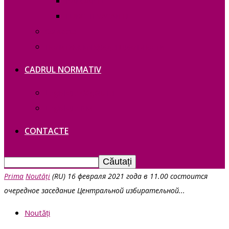
RAPOARTE
FUNCȚII VACANTE
Contacte
Политика конфиденциальности
CADRUL NORMATIV
Legislație Găgăuziei
Legislație RM
CONTACTE
Prima
Noutăți
(RU) 16 февраля 2021 года в 11.00 состоится
очередное заседание Центральной избирательной...
Noutăți