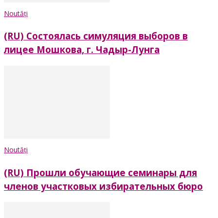
Noutăți
(RU) Состоялась симуляция выборов в
лицее Мошкова, г. Чадыр-Лунга
Noutăți
(RU) Прошли обучающие семинары для
членов участковых избирательных бюро