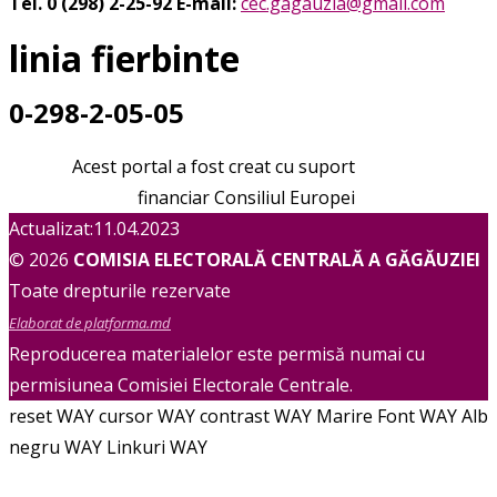
Tel. 0 (298) 2-25-92
E-mail:
cec.gagauzia@gmail.com
linia fierbinte
0-298-2-05-05
Acest portal a fost creat cu suport
financiar Consiliul Europei
Actualizat:11.04.2023
© 2026
COMISIA ELECTORALĂ CENTRALĂ A GĂGĂUZIEI
Toate drepturile rezervate
Elaborat de platforma.md
Reproducerea materialelor este permisă numai cu
permisiunea Comisiei Electorale Centrale.
reset WAY
cursor WAY
contrast WAY
Marire Font WAY
Alb
negru WAY
Linkuri WAY