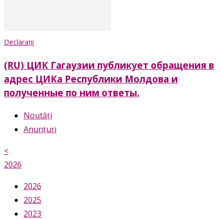
Declarații
(RU) ЦИК Гагаузии публикует обращения в
адрес ЦИКа Республики Молдова и
полученные по ним ответы.
Noutăți
Anunțuri
<
2026
2026
2025
2023