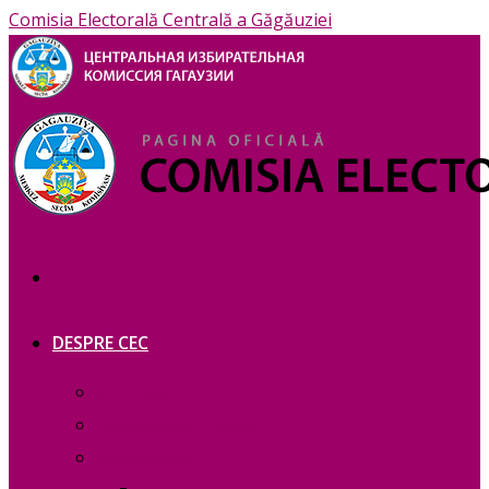
Comisia Electorală Centrală a Găgăuziei
DESPRE CEC
Prezentare
Сomponența — copie_
Сomponența