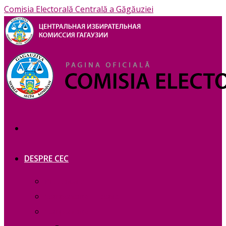
Comisia Electorală Centrală a Găgăuziei
DESPRE CEC
Prezentare
Сomponența — copie_
Сomponența