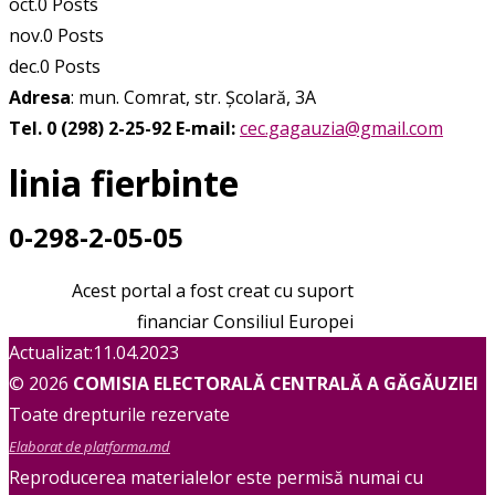
oct.
0
Posts
nov.
0
Posts
dec.
0
Posts
Adresa
: mun. Comrat, str. Școlară, 3A
Tel. 0 (298) 2-25-92
E-mail:
cec.gagauzia@gmail.com
linia fierbinte
0-298-2-05-05
Acest portal a fost creat cu suport
financiar Consiliul Europei
Actualizat:11.04.2023
© 2026
COMISIA ELECTORALĂ CENTRALĂ A GĂGĂUZIEI
Toate drepturile rezervate
Elaborat de platforma.md
Reproducerea materialelor este permisă numai cu