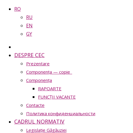
RO
RU
EN
GY
DESPRE CEC
Prezentare
Сomponența — copie_
Сomponența
RAPOARTE
FUNCȚII VACANTE
Contacte
Политика конфиденциальности
CADRUL NORMATIV
Legislație Găgăuziei