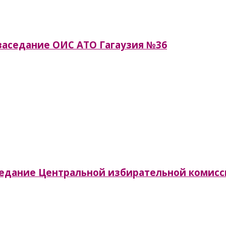
я заседание ОИС АТО Гагаузия №36
заседание Центральной избирательной комис