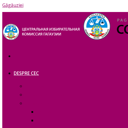
Găgăuziei
DESPRE CEC
Prezentare
Сomponența — copie_
Сomponența
RAPOARTE
FUNCȚII VACANTE