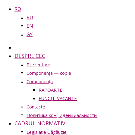
RO
RU
EN
GY
DESPRE CEC
Prezentare
Сomponența — copie_
Сomponența
RAPOARTE
FUNCȚII VACANTE
Contacte
Политика конфиденциальности
CADRUL NORMATIV
Legislație Găgăuziei