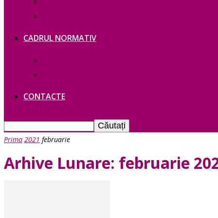
Contacte
Политика конфиденциальности
CADRUL NORMATIV
Legislație Găgăuziei
Legislație RM
CONTACTE
Prima
2021
februarie
Arhive Lunare: februarie 20