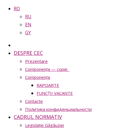
RO
RU
EN
GY
DESPRE CEC
Prezentare
Сomponența — copie_
Сomponența
RAPOARTE
FUNCȚII VACANTE
Contacte
Политика конфиденциальности
CADRUL NORMATIV
Legislație Găgăuziei