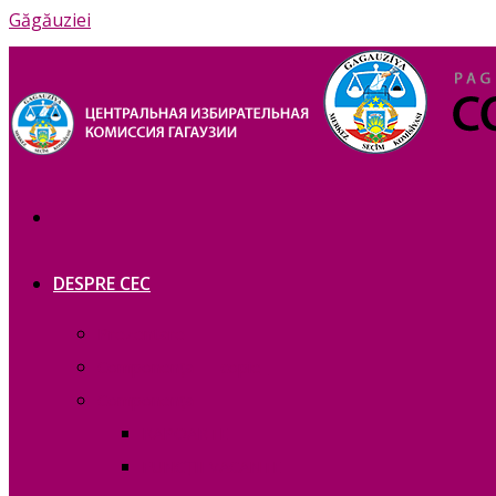
Găgăuziei
DESPRE CEC
Prezentare
Сomponența — copie_
Сomponența
RAPOARTE
FUNCȚII VACANTE