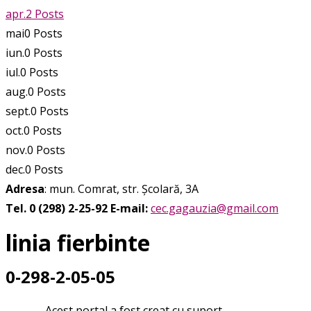
apr.
2
Posts
mai
0
Posts
iun.
0
Posts
iul.
0
Posts
aug.
0
Posts
sept.
0
Posts
oct.
0
Posts
nov.
0
Posts
dec.
0
Posts
Adresa
: mun. Comrat, str. Școlară, 3A
Tel. 0 (298) 2-25-92
E-mail:
cec.gagauzia@gmail.com
linia fierbinte
0-298-2-05-05
Acest portal a fost creat cu suport