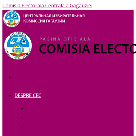
Comisia Electorală Centrală a Găgăuziei
DESPRE CEC
Prezentare
Сomponența — copie_
Сomponența