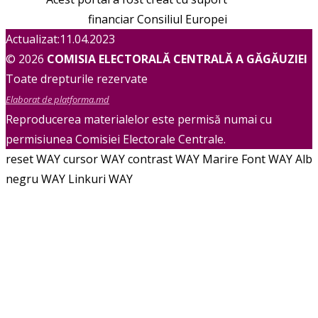
financiar Consiliul Europei
Actualizat:11.04.2023
© 2026
COMISIA ELECTORALĂ CENTRALĂ A GĂGĂUZIEI
Toate drepturile rezervate
Elaborat de platforma.md
Reproducerea materialelor este permisă numai cu
permisiunea Comisiei Electorale Centrale.
reset WAY
cursor WAY
contrast WAY
Marire Font WAY
Alb
negru WAY
Linkuri WAY