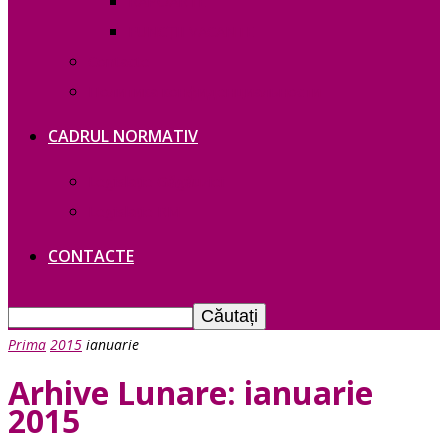
RAPOARTE
FUNCȚII VACANTE
Contacte
Политика конфиденциальности
CADRUL NORMATIV
Legislație Găgăuziei
Legislație RM
CONTACTE
Prima
2015
ianuarie
Arhive Lunare: ianuarie
2015