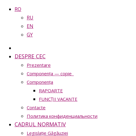
RO
RU
EN
GY
DESPRE CEC
Prezentare
Сomponența — copie_
Сomponența
RAPOARTE
FUNCȚII VACANTE
Contacte
Политика конфиденциальности
CADRUL NORMATIV
Legislație Găgăuziei