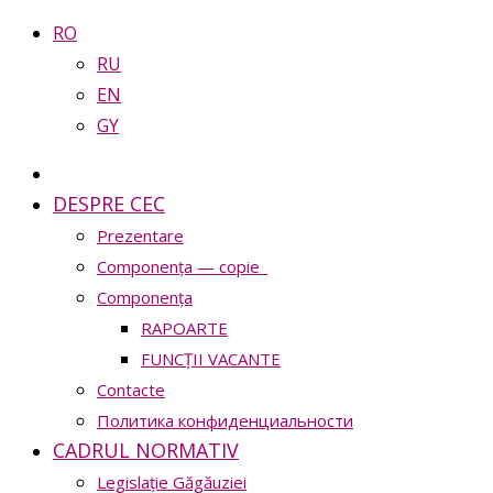
RO
RU
EN
GY
DESPRE CEC
Prezentare
Сomponența — copie_
Сomponența
RAPOARTE
FUNCȚII VACANTE
Contacte
Политика конфиденциальности
CADRUL NORMATIV
Legislație Găgăuziei