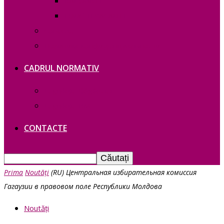
RAPOARTE
FUNCȚII VACANTE
Contacte
Политика конфиденциальности
CADRUL NORMATIV
Legislație Găgăuziei
Legislație RM
CONTACTE
Prima
Noutăți
(RU) Центральная избирательная комиссия
Гагаузии в правовом поле Республики Молдова
Noutăți