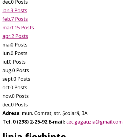
dec.
0
Posts
ian.
3
Posts
feb.
7
Posts
mart.
15
Posts
apr.
2
Posts
mai
0
Posts
iun.
0
Posts
iul.
0
Posts
aug.
0
Posts
sept.
0
Posts
oct.
0
Posts
nov.
0
Posts
dec.
0
Posts
Adresa
: mun. Comrat, str. Școlară, 3A
Tel. 0 (298) 2-25-92
E-mail:
cec.gagauzia@gmail.com
linia fierbinte