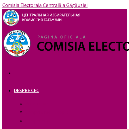
Comisia Electorală Centrală a Găgăuziei
DESPRE CEC
Prezentare
Сomponența — copie_
Сomponența