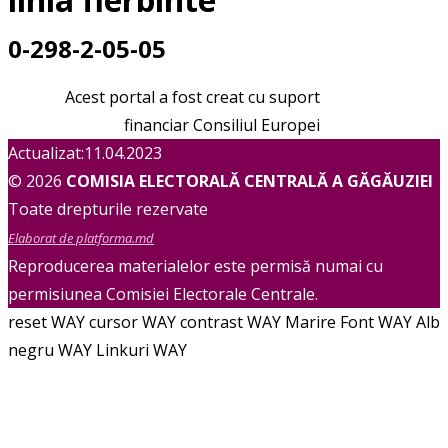
0-298-2-05-05
Acest portal a fost creat cu suport
financiar Consiliul Europei
Actualizat:11.04.2023
© 2026
COMISIA ELECTORALĂ CENTRALĂ A GĂGĂUZIEI
Toate drepturile rezervate
Elaborat de platforma.md
Reproducerea materialelor este permisă numai cu
permisiunea Comisiei Electorale Centrale.
reset WAY
cursor WAY
contrast WAY
Marire Font WAY
Alb
negru WAY
Linkuri WAY