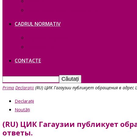
Contacte
Политика конфиденциальности
CADRUL NORMATIV
Legislație Găgăuziei
Legislație RM
CONTACTE
Prima
Declarații
(RU) ЦИК Гагаузии публикует обращения в адрес 
Declarații
Noutăți
(RU) ЦИК Гагаузии публикует об
ответы.