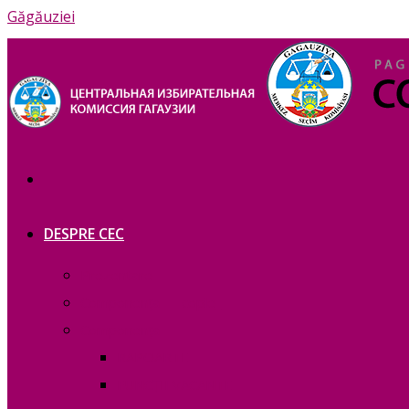
Găgăuziei
DESPRE CEC
Prezentare
Сomponența — copie_
Сomponența
RAPOARTE
FUNCȚII VACANTE