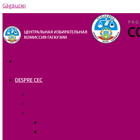
Găgăuziei
DESPRE CEC
Prezentare
Сomponența — copie_
Сomponența
RAPOARTE
FUNCȚII VACANTE