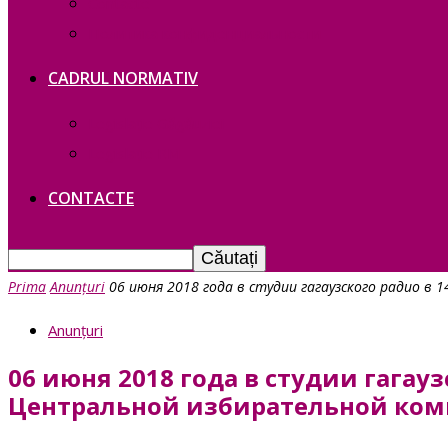
Contacte
Политика конфиденциальности
CADRUL NORMATIV
Legislație Găgăuziei
Legislație RM
CONTACTE
Prima
Anunțuri
06 июня 2018 года в студии гагаузского радио в 1
Anunțuri
06 июня 2018 года в студии гагау
Центральной избирательной коми