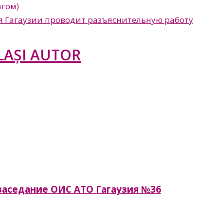
агом)
 Гагаузии проводит разъяснительную работу
LAȘI AUTOR
я заседание ОИС АТО Гагаузия №36