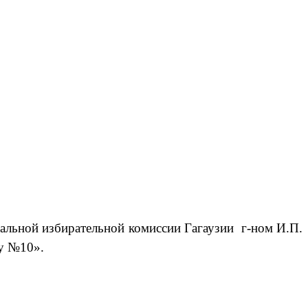
ральной избирательной комиссии Гагаузии
г-ном И.П.
у №10».