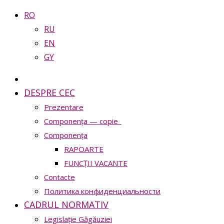
RO
RU
EN
GY
DESPRE CEC
Prezentare
Сomponența — copie_
Сomponența
RAPOARTE
FUNCȚII VACANTE
Contacte
Политика конфиденциальности
CADRUL NORMATIV
Legislație Găgăuziei