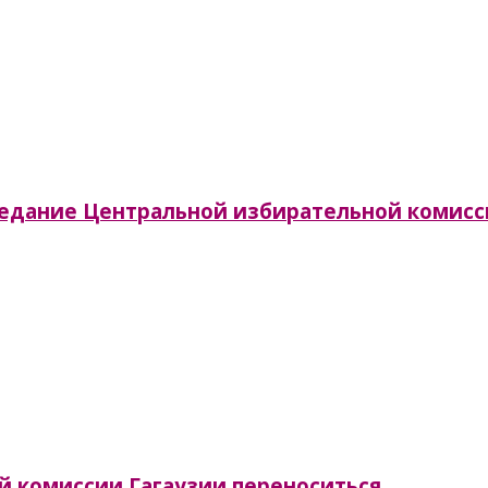
заседание Центральной избирательной комис
й комиссии Гагаузии переноситься