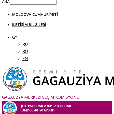
ARA
MOLDOVA CUMHURIYETI
ILETIȘIM BILGILERI
GY
RU
RO
EN
GAGAUZYA MERKEZİ SEÇİM KOMİSYONU