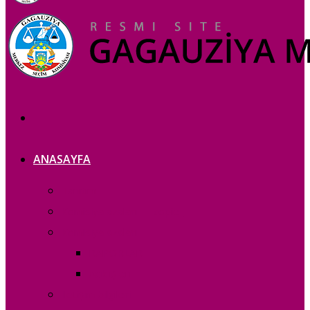
ANASAYFA
Tanıtım
Komisiya azaları — copie_
Komisiya azaları
RAPORLAR
Acık iș eri
Iletișim bilgileri