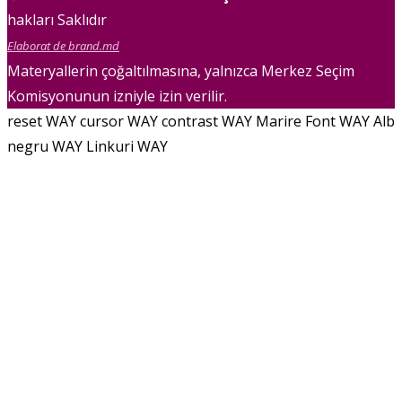
hakları Saklıdır
Elaborat de brand.md
Materyallerin çoğaltılmasına, yalnızca Merkez Seçim
Komisyonunun izniyle izin verilir.
reset WAY
cursor WAY
contrast WAY
Marire Font WAY
Alb
negru WAY
Linkuri WAY