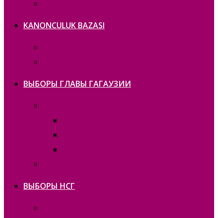
Политика конфиденциальности
KANONCULUK BAZASI
Gagauzia kanonculuk aktları
Moldova kanonculuk aktları
ВЫБОРЫ ГЛАВЫ ГАГАУЗИИ
Выборы Главы Гагаузии 30 апреля 2023г.
— copie_
Выборы Главы Гагаузии 30.04.2023
Bașkan seҫimneri 30.06.2019 — copie_
Bașkan seҫimneri 30.06.2019
ВЫБОРЫ НСГ
— copie_