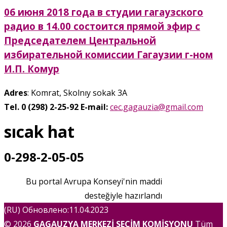
06 июня 2018 года в студии гагаузского
радио в 14.00 состоится прямой эфир с
Председателем Центральной
избирательной комиссии Гагаузии г-ном
И.П. Комур
Adres
: Komrat, Skolnıy sokak 3A
Tel. 0 (298) 2-25-92
E-mail:
cec.gagauzia@gmail.com
sıcak hat
0-298-2-05-05
Bu portal Avrupa Konseyi'nin maddi
desteğiyle hazırlandı
(RU) Обновлено:11.04.2023
© 2026
GAGAUZYA MERKEZİ SEÇİM KOMİSYONU
Tüm