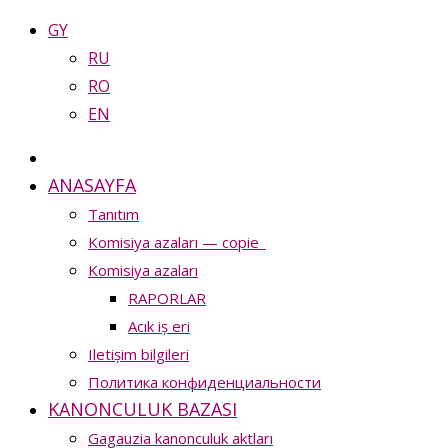
GY
RU
RO
EN
ANASAYFA
Tanıtım
Komisiya azaları — copie_
Komisiya azaları
RAPORLAR
Acık iș eri
Iletișim bilgileri
Политика конфиденциальности
KANONCULUK BAZASI
Gagauzia kanonculuk aktları