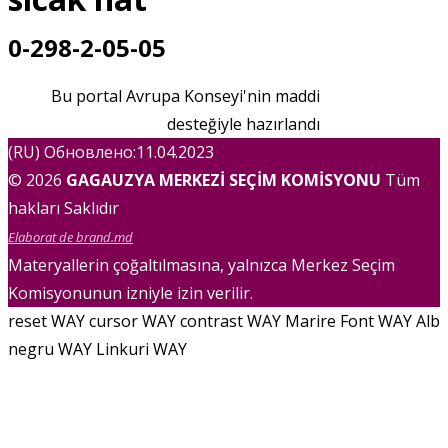
0-298-2-05-05
Bu portal Avrupa Konseyi'nin maddi
desteğiyle hazırlandı
(RU) Обновлено:11.04.2023
© 2026
GAGAUZYA MERKEZİ SEÇİM KOMİSYONU
Tüm
hakları Saklıdır
Elaborat de brand.md
Materyallerin çoğaltılmasına, yalnızca Merkez Seçim
Komisyonunun izniyle izin verilir.
reset WAY
cursor WAY
contrast WAY
Marire Font WAY
Alb
negru WAY
Linkuri WAY