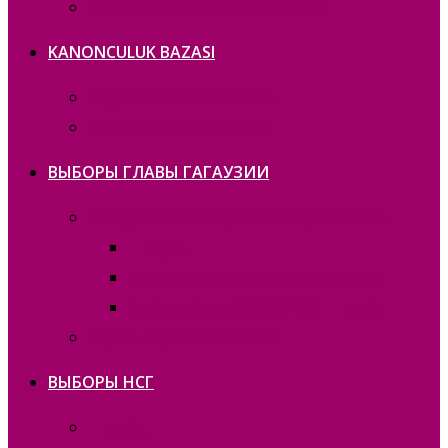
Политика конфиденциальности
KANONCULUK BAZASI
Gagauzia kanonculuk aktları
Moldova kanonculuk aktları
ВЫБОРЫ ГЛАВЫ ГАГАУЗИИ
Выборы Главы Гагаузии 30 апреля 2023г.
— copie_
Выборы Главы Гагаузии 30.04.2023
Bașkan seҫimneri 30.06.2019 — copie_
Bașkan seҫimneri 30.06.2019
ВЫБОРЫ НСГ
— copie_