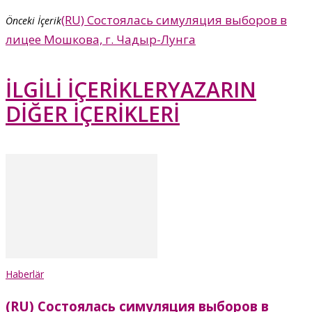
(RU) Состоялась симуляция выборов в
Önceki İçerik
лицее Мошкова, г. Чадыр-Лунга
İLGİLİ İÇERİKLER
YAZARIN
DİĞER İÇERİKLERİ
Haberlär
(RU) Состоялась симуляция выборов в