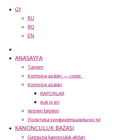
GY
RU
RO
EN
ANASAYFA
Tanıtım
Komisiya azaları — copie_
Komisiya azaları
RAPORLAR
Acık iș eri
Iletișim bilgileri
Политика конфиденциальности
KANONCULUK BAZASI
Gagauzia kanonculuk aktları