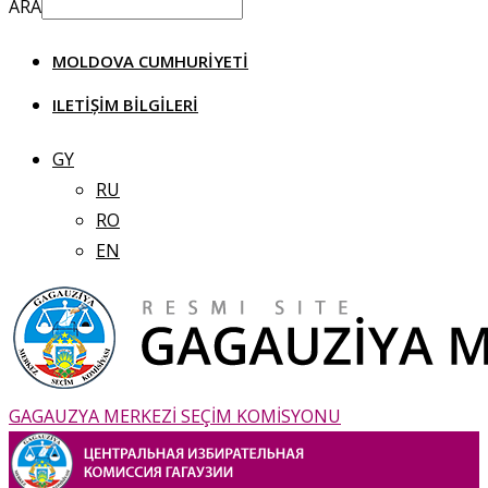
ARA
MOLDOVA CUMHURIYETI
ILETIȘIM BILGILERI
GY
RU
RO
EN
GAGAUZYA MERKEZİ SEÇİM KOMİSYONU