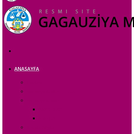
ANASAYFA
Tanıtım
Komisiya azaları — copie_
Komisiya azaları
RAPORLAR
Acık iș eri
Iletișim bilgileri