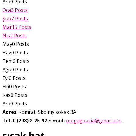
Ara
0
Posts
Oca
3
Posts
Şub
7
Posts
Mar
15
Posts
Nis
2
Posts
May
0
Posts
Haz
0
Posts
Tem
0
Posts
Ağu
0
Posts
Eyl
0
Posts
Eki
0
Posts
Kas
0
Posts
Ara
0
Posts
Adres
: Komrat, Skolnıy sokak 3A
Tel. 0 (298) 2-25-92
E-mail:
cec.gagauzia@gmail.com
sıcak hat