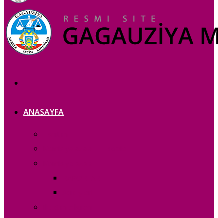
ANASAYFA
Tanıtım
Komisiya azaları — copie_
Komisiya azaları
RAPORLAR
Acık iș eri
Iletișim bilgileri