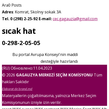
Ara
0
Posts
Adres
: Komrat, Skolnıy sokak 3A
Tel. 0 (298) 2-25-92
E-mail:
cec.gagauzia@gmail.com
sıcak hat
0-298-2-05-05
Bu portal Avrupa Konseyi'nin maddi
desteğiyle hazırlandı
(RU) Обновлено:11.04.2023
© 2026
GAGAUZYA MERKEZİ SEÇİM KOMİSYONU
Tüm
hakları Saklıdır
Elaborat de brand.md
Materyallerin çoğaltılmasına, yalnızca Merkez Seçim
Komisyonunun izniyle izin verilir.