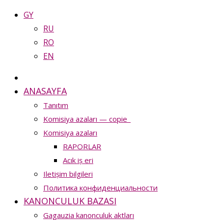
GY
RU
RO
EN
ANASAYFA
Tanıtım
Komisiya azaları — copie_
Komisiya azaları
RAPORLAR
Acık iș eri
Iletișim bilgileri
Политика конфиденциальности
KANONCULUK BAZASI
Gagauzia kanonculuk aktları