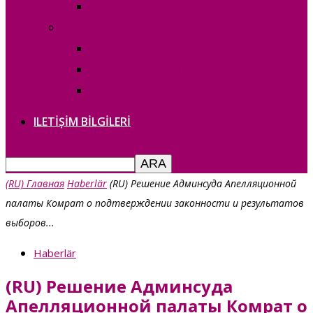
— copie_
Выборы в НСГ 30 апреля 2023г.
— copie_
О дате выборов в НСГ 30.04.2023г
Выборы в НСГ 30 апреля 2023г.
ILETIȘIM BILGILERI
(RU) Главная
Haberlär
(RU) Решение Админсуда Апелляционной
палаты Комрат о подтверждении законности и результатов
выборов...
Haberlär
(RU) Решение Админсуда
Апелляционной палаты Комрат о