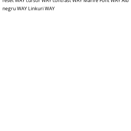
reset WAY
cursor WAY
contrast WAY
Marire Font WAY
Alb
negru WAY
Linkuri WAY