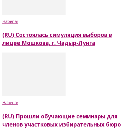
Haberlär
(RU) Состоялась симуляция выборов в
лицее Мошкова, г. Чадыр-Лунга
Haberlär
(RU) Прошли обучающие семинары для
членов участковых избирательных бюро