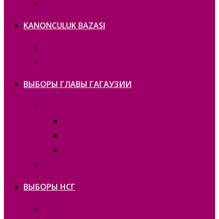
Политика конфиденциальности
KANONCULUK BAZASI
Gagauzia kanonculuk aktları
Moldova kanonculuk aktları
ВЫБОРЫ ГЛАВЫ ГАГАУЗИИ
Выборы Главы Гагаузии 30 апреля 2023г.
— copie_
Выборы Главы Гагаузии 30.04.2023
Bașkan seҫimneri 30.06.2019 — copie_
Bașkan seҫimneri 30.06.2019
ВЫБОРЫ НСГ
— copie_