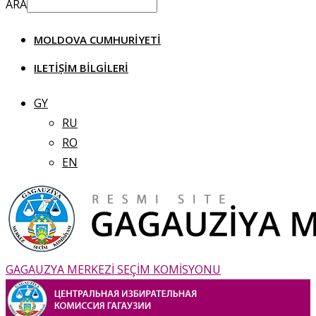
ARA
MOLDOVA CUMHURIYETI
ILETIȘIM BILGILERI
GY
RU
RO
EN
GAGAUZYA MERKEZİ SEÇİM KOMİSYONU