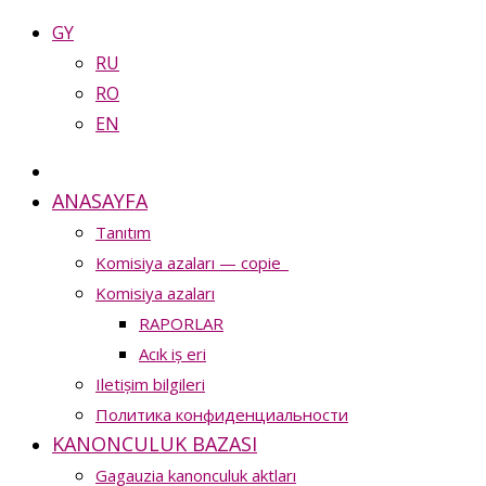
GY
RU
RO
EN
ANASAYFA
Tanıtım
Komisiya azaları — copie_
Komisiya azaları
RAPORLAR
Acık iș eri
Iletișim bilgileri
Политика конфиденциальности
KANONCULUK BAZASI
Gagauzia kanonculuk aktları