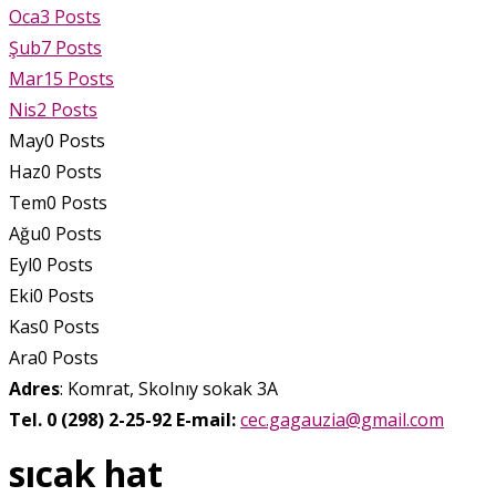
Oca
3
Posts
Şub
7
Posts
Mar
15
Posts
Nis
2
Posts
May
0
Posts
Haz
0
Posts
Tem
0
Posts
Ağu
0
Posts
Eyl
0
Posts
Eki
0
Posts
Kas
0
Posts
Ara
0
Posts
Adres
: Komrat, Skolnıy sokak 3A
Tel. 0 (298) 2-25-92
E-mail:
cec.gagauzia@gmail.com
sıcak hat