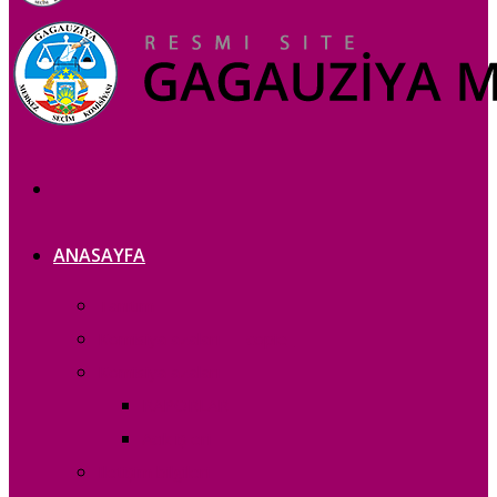
ANASAYFA
Tanıtım
Komisiya azaları — copie_
Komisiya azaları
RAPORLAR
Acık iș eri
Iletișim bilgileri