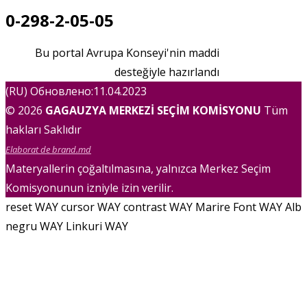
0-298-2-05-05
Bu portal Avrupa Konseyi'nin maddi
desteğiyle hazırlandı
(RU) Обновлено:11.04.2023
© 2026
GAGAUZYA MERKEZİ SEÇİM KOMİSYONU
Tüm
hakları Saklıdır
Elaborat de brand.md
Materyallerin çoğaltılmasına, yalnızca Merkez Seçim
Komisyonunun izniyle izin verilir.
reset WAY
cursor WAY
contrast WAY
Marire Font WAY
Alb
negru WAY
Linkuri WAY