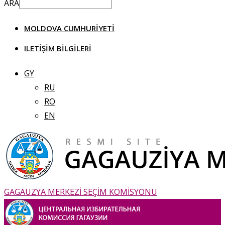
ARA
MOLDOVA CUMHURIYETI
ILETIȘIM BILGILERI
GY
RU
RO
EN
GAGAUZYA MERKEZİ SEÇİM KOMİSYONU