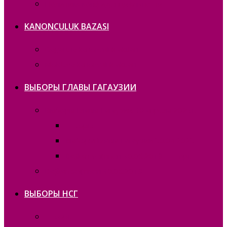
Политика конфиденциальности
KANONCULUK BAZASI
Gagauzia kanonculuk aktları
Moldova kanonculuk aktları
ВЫБОРЫ ГЛАВЫ ГАГАУЗИИ
Выборы Главы Гагаузии 30 апреля 2023г.
— copie_
Выборы Главы Гагаузии 30.04.2023
Bașkan seҫimneri 30.06.2019 — copie_
Bașkan seҫimneri 30.06.2019
ВЫБОРЫ НСГ
— copie_