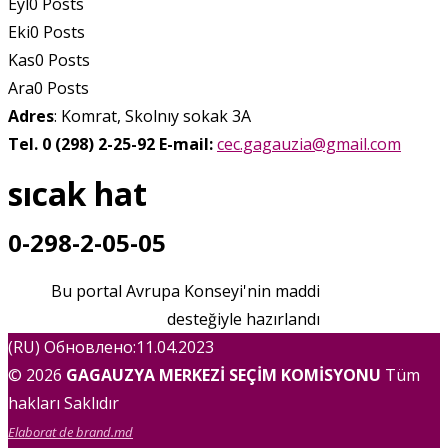
Eyl
0
Posts
Eki
0
Posts
Kas
0
Posts
Ara
0
Posts
Adres
: Komrat, Skolnıy sokak 3A
Tel. 0 (298) 2-25-92
E-mail:
cec.gagauzia@gmail.com
sıcak hat
0-298-2-05-05
Bu portal Avrupa Konseyi'nin maddi
desteğiyle hazırlandı
(RU) Обновлено:11.04.2023
© 2026
GAGAUZYA MERKEZİ SEÇİM KOMİSYONU
Tüm
hakları Saklıdır
Elaborat de brand.md