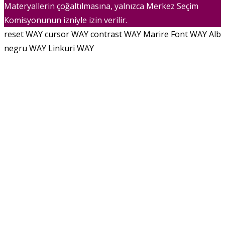
Materyallerin çoğaltılmasına, yalnızca Merkez Seçim
Komisyonunun izniyle izin verilir.
reset WAY
cursor WAY
contrast WAY
Marire Font WAY
Alb
negru WAY
Linkuri WAY