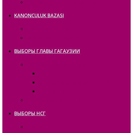
Политика конфиденциальности
KANONCULUK BAZASI
Gagauzia kanonculuk aktları
Moldova kanonculuk aktları
ВЫБОРЫ ГЛАВЫ ГАГАУЗИИ
Выборы Главы Гагаузии 30 апреля 2023г.
— copie_
Выборы Главы Гагаузии 30.04.2023
Bașkan seҫimneri 30.06.2019 — copie_
Bașkan seҫimneri 30.06.2019
ВЫБОРЫ НСГ
— copie_