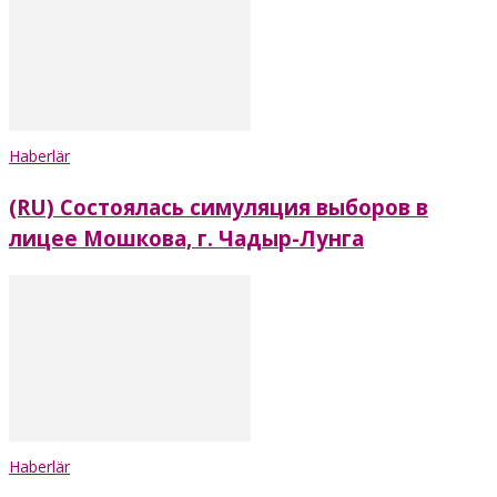
Haberlär
(RU) Состоялась симуляция выборов в
лицее Мошкова, г. Чадыр-Лунга
Haberlär