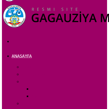
ANASAYFA
Tanıtım
Komisiya azaları — copie_
Komisiya azaları
RAPORLAR
Acık iș eri
Iletișim bilgileri