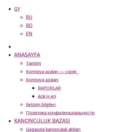
GY
RU
RO
EN
ANASAYFA
Tanıtım
Komisiya azaları — copie_
Komisiya azaları
RAPORLAR
Acık iș eri
Iletișim bilgileri
Политика конфиденциальности
KANONCULUK BAZASI
Gagauzia kanonculuk aktları