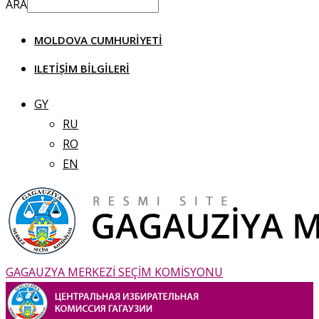
ARA
MOLDOVA CUMHURIYETI
ILETIȘIM BILGILERI
GY
RU
RO
EN
GAGAUZYA MERKEZİ SEÇİM KOMİSYONU