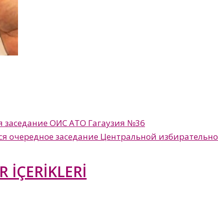
тся заседание ОИС АТО Гагаузия №36
оится очередное заседание Центральной избирательн
R İÇERİKLERİ