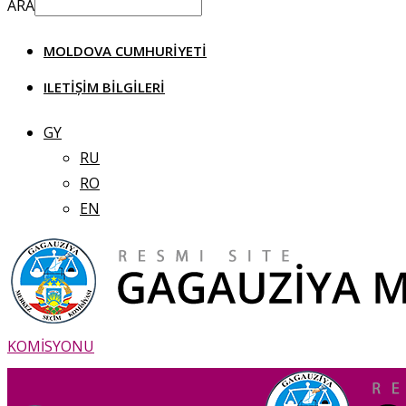
ARA
MOLDOVA CUMHURIYETI
ILETIȘIM BILGILERI
GY
RU
RO
EN
KOMİSYONU