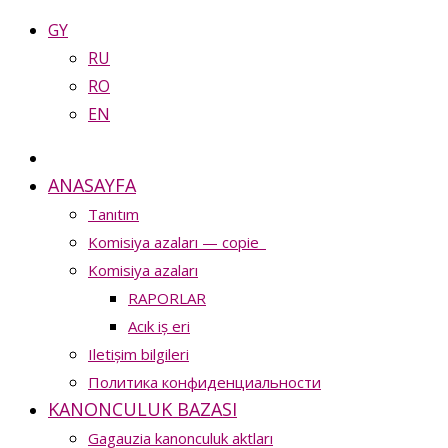
GY
RU
RO
EN
ANASAYFA
Tanıtım
Komisiya azaları — copie_
Komisiya azaları
RAPORLAR
Acık iș eri
Iletișim bilgileri
Политика конфиденциальности
KANONCULUK BAZASI
Gagauzia kanonculuk aktları