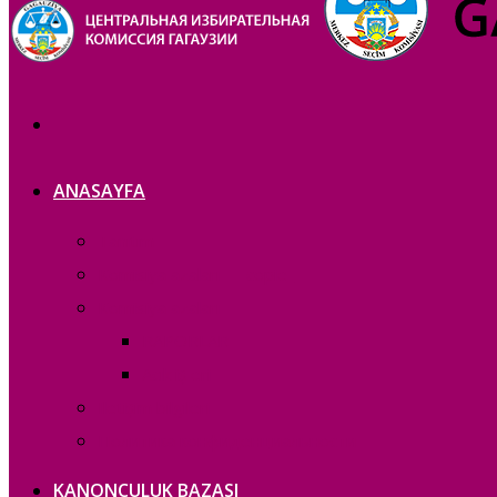
ANASAYFA
Tanıtım
Komisiya azaları — copie_
Komisiya azaları
RAPORLAR
Acık iș eri
Iletișim bilgileri
Политика конфиденциальности
KANONCULUK BAZASI