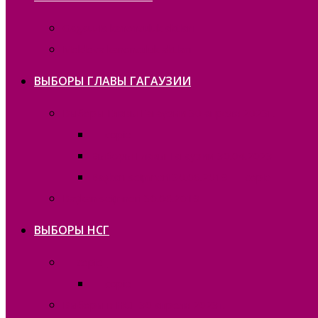
Gagauzia kanonculuk aktları
Moldova kanonculuk aktları
ВЫБОРЫ ГЛАВЫ ГАГАУЗИИ
Выборы Главы Гагаузии 30 апреля 2023г.
— copie_
Выборы Главы Гагаузии 30.04.2023
Bașkan seҫimneri 30.06.2019 — copie_
Bașkan seҫimneri 30.06.2019
ВЫБОРЫ НСГ
— copie_
— copie_
Выборы в НСГ 30 апреля 2023г.