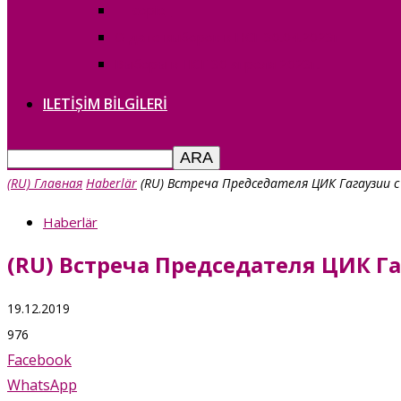
— copie_
О дате выборов в НСГ 30.04.2023г
Выборы в НСГ 30 апреля 2023г.
ILETIȘIM BILGILERI
(RU) Главная
Haberlär
(RU) Встреча Председателя ЦИК Гагаузии
Haberlär
(RU) Встреча Председателя ЦИК 
19.12.2019
976
Facebook
WhatsApp