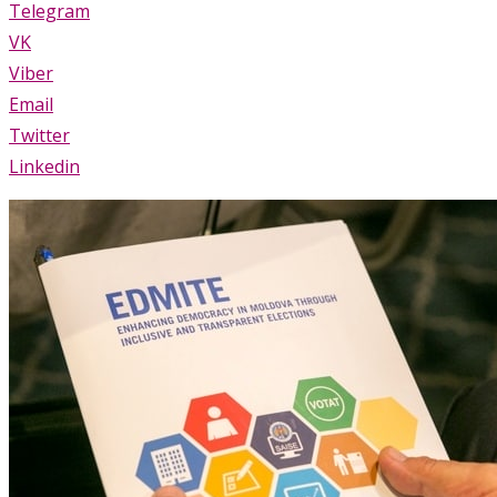
Telegram
VK
Viber
Email
Twitter
Linkedin