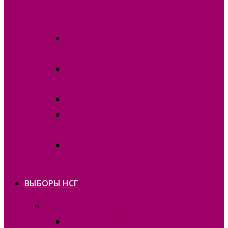
ГАГАУЗИИ (ГАГАУЗ ЕРИ) 30 июня
2019г.
Финансовые отчёты 2019 на должность
Главы Гагаузии
Списки избирателей ВЫБОРЫ 30 ИЮНЯ
2019
Итоги выборов 2019
Протоколы о результатах подсчета
голосов I тур (отсканированные)
Протоколы о результатах подсчета
голосов II тур (отсканированные)
ВЫБОРЫ НСГ
Выборы в НСГ 22 марта 2026г.
Постановления 2025-2026 гг.