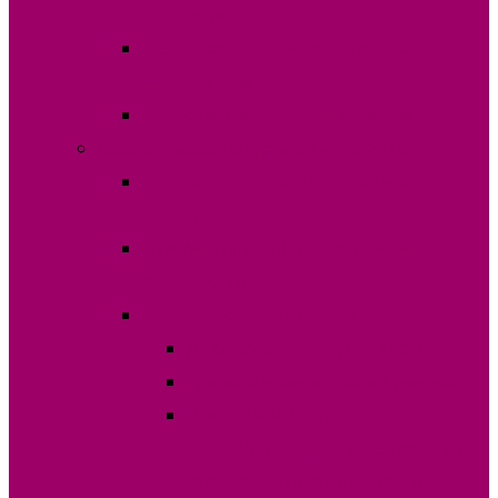
2023 года
Международные и национальные
наблюдатели
Видео лингвистической комиссии
Выборы Главы Гагаузии 30 июня 2019г.
ДОКУМЕНТЫ ДЛЯ ИНИЦИАТИВНОЙ
ГРУППЫ
ДОКУМЕНТЫ ДЛЯ РЕГИСТРАЦИИ
КАНДИДАТА
Итоги выборов 30.06.2019
ДЕКЛАРАЦИЯ КАНДИДАТОВ
Границы избирательных участков
ИНФОРМАЦИЯ ПО
ИЗБИРАТЕЛЬНЫМ УЧАСТКАМ ПО
ВЫБОРАМ ГЛАВЫ (БАШКАНА)