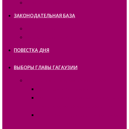
Политика конфиденциальности
ЗАКОНОДАТЕЛЬНАЯ БАЗА
Законодательство ATO
Законодательство РМ
ПОВЕСТКА ДНЯ
ВЫБОРЫ ГЛАВЫ ГАГАУЗИИ
Выборы Главы Гагаузии 30 апреля 2023г.
Протокола и спецбланки II тур
Протокола и специальные бланки, выборы
Главы Гагаузии 30 апреля 2023 года
Итоги первого тура голосования Главы
Гагаузии 30 апреля 2023 года