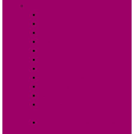
Выборы в НСГ 19 сентября 2021 г.
Постановления ЦИК Гагаузии
Кандидаты на пост депутата НСГ
Карта кандидатов по округам
Финансовые отчеты
Постановления ОИС №1
Постановления ОИС №2
Постановления ОИС №3
Протокола по округам
Границы избирательных участков 2021
Списки избирателей по участкам
Зарегистрированные наблюдатели на 19
сентября 2021
Статистика по выборам по выборам НСГ
19.09.2021 г.