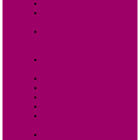
Явка на выборах 30 апреля 2023 года
Избирательные участки на выборах 30
апреля 2023 года
ПОСТАНОВЛЕНИЕ О назначении даты
выборов Главы (Башкана) Гагаузии 30
апреля 2023г.
Списки избирателей по участкам апрель
2023 года
Постановления
Постановления ОИС №1 Комрат
Постановления ОИС №2 Чадыр-Лунга
Постановления ОИС №3 Вулканешты
Кандидаты на выборах Главы Гагаузии 30
апреля 2023г.
Финансовые отчеты выборов 30 апреля