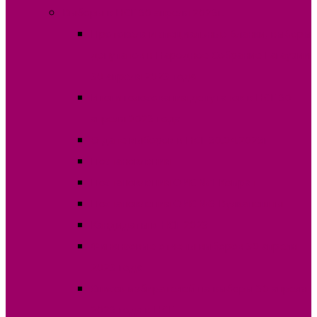
Выборы в НСГ 30 апреля 2023г.
Протокола и специальные бланки, выборы
депутатов в Народное Собрание Гагаузии
30 апреля 2023 года
Итоги голосования депутатов в НСГ 30
апреля 2023 года
О дате выборов в НСГ 30.04.2023г
Постановления
Постановления ОИС №1 Комрат
Постановления ОИС №3 Вулканешты
Кандидаты в НСГ 2023
Финансовые отчеты выборов 30 апреля
2023 года
Список избирателей на выборы 30 апреля
2023 года в НСГ