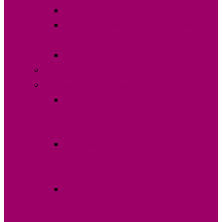
Явка на голосование 19.09.2021
Итоги голосования выборов 19 сентября
2021 года
Ход голосование 3 октября 2021 года
Выборы НСГ 16 мая 2021 г.
Выборы НСГ 20 ноября 2016г.
Протоколы о результатах подсчета
голосов повторных выборов
(отсканированные)
Решения судебных инстанций о
подтверждении законности результатов
выборов
Новые выборы в НСГ по Вулканештскому
избирательному округу №10 от 24 июня
2018г.