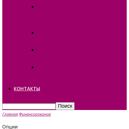
Границы Вулканештского избирательного
округа №10 по новым выборам в НСГ от 24
июня 2018г.
Границы избирательных округов по
выборам в НСГ от 20 ноября 2016 г.
Список зарегистрированных кандидатов в
депутаты НСГ от 20 ноября 2016 г.
Границы избирательных округов по
выборам в НСГ от 09 сентября 2012 года
КОНТАКТЫ
Главная
Финансирование
Опции