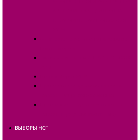
ИЗБИРАТЕЛЬНЫМ УЧАСТКАМ ПО
ВЫБОРАМ ГЛАВЫ (БАШКАНА)
ГАГАУЗИИ (ГАГАУЗ ЕРИ) 30 июня
2019г.
Финансовые отчёты 2019 на должность
Главы Гагаузии
Списки избирателей ВЫБОРЫ 30 ИЮНЯ
2019
Итоги выборов 2019
Протоколы о результатах подсчета
голосов I тур (отсканированные)
Протоколы о результатах подсчета
голосов II тур (отсканированные)
ВЫБОРЫ НСГ