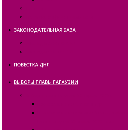
Контакты
Политика конфиденциальности
ЗАКОНОДАТЕЛЬНАЯ БАЗА
Законодательство ATO
Законодательство РМ
ПОВЕСТКА ДНЯ
ВЫБОРЫ ГЛАВЫ ГАГАУЗИИ
Выборы Главы Гагаузии 30 апреля 2023г.
Протокола и спецбланки II тур
Протокола и специальные бланки, выборы
Главы Гагаузии 30 апреля 2023 года
Итоги первого тура голосования Главы