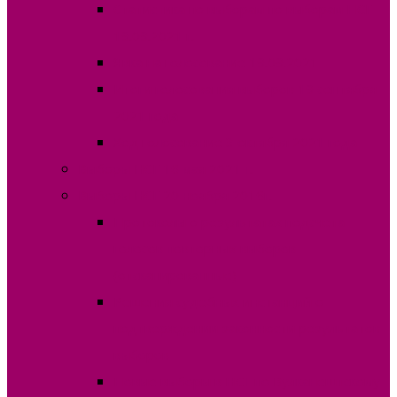
Статистика по выборам по выборам НСГ
19.09.2021 г.
Явка на голосование 19.09.2021
Итоги голосования выборов 19 сентября
2021 года
Ход голосование 3 октября 2021 года
Выборы НСГ 16 мая 2021 г.
Выборы НСГ 20 ноября 2016г.
Протоколы о результатах подсчета
голосов повторных выборов
(отсканированные)
Решения судебных инстанций о
подтверждении законности результатов
выборов
Новые выборы в НСГ по Вулканештскому