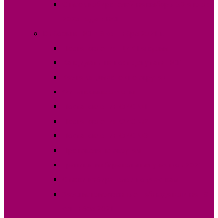
Список избирателей на выборы 30 апреля
2023 года в НСГ
Выборы в НСГ 19 сентября 2021 г.
Постановления ЦИК Гагаузии
Кандидаты на пост депутата НСГ
Карта кандидатов по округам
Финансовые отчеты
Постановления ОИС №1
Постановления ОИС №2
Постановления ОИС №3
Протокола по округам
Границы избирательных участков 2021
Списки избирателей по участкам
Зарегистрированные наблюдатели на 19
сентября 2021