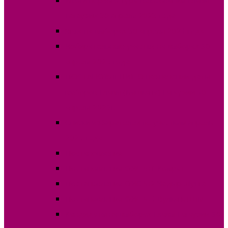
Гагаузии 30 апреля 2023 года
Явка на выборах 30 апреля 2023 года
Избирательные участки на выборах 30
апреля 2023 года
ПОСТАНОВЛЕНИЕ О назначении даты
выборов Главы (Башкана) Гагаузии 30
апреля 2023г.
Списки избирателей по участкам апрель
2023 года
Постановления
Постановления ОИС №1 Комрат
Постановления ОИС №2 Чадыр-Лунга
Постановления ОИС №3 Вулканешты
Кандидаты на выборах Главы Гагаузии 30