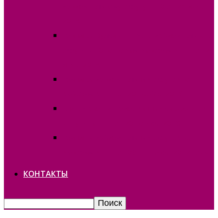
избирательному округу №10 от 24 июня
2018г.
Границы Вулканештского избирательного
округа №10 по новым выборам в НСГ от 24
июня 2018г.
Границы избирательных округов по
выборам в НСГ от 20 ноября 2016 г.
Список зарегистрированных кандидатов в
депутаты НСГ от 20 ноября 2016 г.
Границы избирательных округов по
выборам в НСГ от 09 сентября 2012 года
КОНТАКТЫ