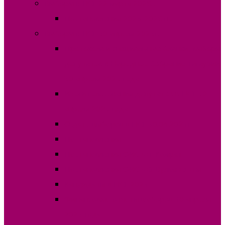
Выборы в НСГ 22 марта 2026г.
Постановления 2025-2026 гг.
Выборы в НСГ 30 апреля 2023г.
Протокола и специальные бланки, выборы
депутатов в Народное Собрание Гагаузии
30 апреля 2023 года
Итоги голосования депутатов в НСГ 30
апреля 2023 года
О дате выборов в НСГ 30.04.2023г
Постановления
Постановления ОИС №1 Комрат
Постановления ОИС №3 Вулканешты
Кандидаты в НСГ 2023
Финансовые отчеты выборов 30 апреля
2023 года