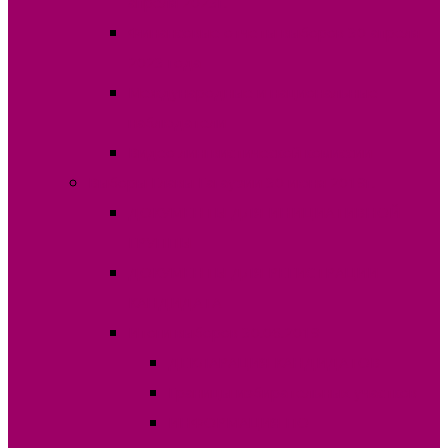
апреля 2023г.
Финансовые отчеты выборов 30 апреля
2023 года
Международные и национальные
наблюдатели
Видео лингвистической комиссии
Выборы Главы Гагаузии 30 июня 2019г.
ДОКУМЕНТЫ ДЛЯ ИНИЦИАТИВНОЙ
ГРУППЫ
ДОКУМЕНТЫ ДЛЯ РЕГИСТРАЦИИ
КАНДИДАТА
Итоги выборов 30.06.2019
ДЕКЛАРАЦИЯ КАНДИДАТОВ
Границы избирательных участков
ИНФОРМАЦИЯ ПО