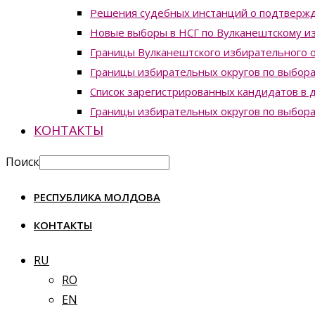
Решения судебных инстанций о подтвержд
Новые выборы в НСГ по Вулканештскому из
Границы Вулканештского избирательного о
Границы избирательных округов по выборам
Список зарегистрированных кандидатов в д
Границы избирательных округов по выборам
КОНТАКТЫ
Поиск
РЕСПУБЛИКА МОЛДОВА
КОНТАКТЫ
RU
RO
EN