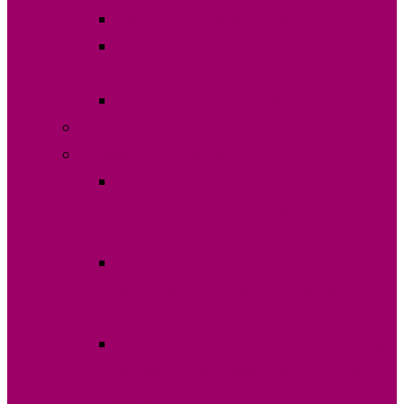
Явка на голосование 19.09.2021
Итоги голосования выборов 19 сентября
2021 года
Ход голосование 3 октября 2021 года
Выборы НСГ 16 мая 2021 г.
Выборы НСГ 20 ноября 2016г.
Протоколы о результатах подсчета
голосов повторных выборов
(отсканированные)
Решения судебных инстанций о
подтверждении законности результатов
выборов
Новые выборы в НСГ по Вулканештскому
избирательному округу №10 от 24 июня
2018г.