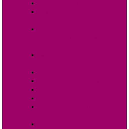
Явка на выборах 30 апреля 2023 года
Избирательные участки на выборах 30
апреля 2023 года
ПОСТАНОВЛЕНИЕ О назначении даты
выборов Главы (Башкана) Гагаузии 30
апреля 2023г.
Списки избирателей по участкам апрель
2023 года
Постановления
Постановления ОИС №1 Комрат
Постановления ОИС №2 Чадыр-Лунга
Постановления ОИС №3 Вулканешты
Кандидаты на выборах Главы Гагаузии 30
апреля 2023г.
Финансовые отчеты выборов 30 апреля