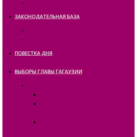
Политика конфиденциальности
ЗАКОНОДАТЕЛЬНАЯ БАЗА
Законодательство ATO
Законодательство РМ
ПОВЕСТКА ДНЯ
ВЫБОРЫ ГЛАВЫ ГАГАУЗИИ
Выборы Главы Гагаузии 30 апреля 2023г.
Протокола и спецбланки II тур
Протокола и специальные бланки, выборы
Главы Гагаузии 30 апреля 2023 года
Итоги первого тура голосования Главы
Гагаузии 30 апреля 2023 года