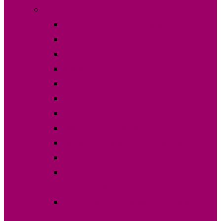
Выборы в НСГ 19 сентября 2021 г.
Постановления ЦИК Гагаузии
Кандидаты на пост депутата НСГ
Карта кандидатов по округам
Финансовые отчеты
Постановления ОИС №1
Постановления ОИС №2
Постановления ОИС №3
Протокола по округам
Границы избирательных участков 2021
Списки избирателей по участкам
Зарегистрированные наблюдатели на 19
сентября 2021
Статистика по выборам по выборам НСГ
19.09.2021 г.