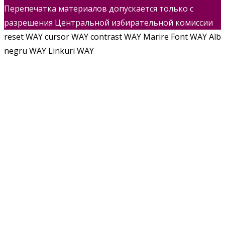
Перепечатка материалов допускается только с
разрешения Центральной избирательной комиссии
reset WAY
cursor WAY
contrast WAY
Marire Font WAY
Alb
negru WAY
Linkuri WAY