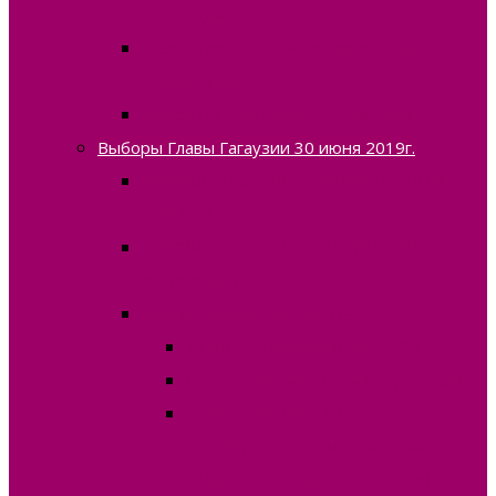
2023 года
Международные и национальные
наблюдатели
Видео лингвистической комиссии
Выборы Главы Гагаузии 30 июня 2019г.
ДОКУМЕНТЫ ДЛЯ ИНИЦИАТИВНОЙ
ГРУППЫ
ДОКУМЕНТЫ ДЛЯ РЕГИСТРАЦИИ
КАНДИДАТА
Итоги выборов 30.06.2019
ДЕКЛАРАЦИЯ КАНДИДАТОВ
Границы избирательных участков
ИНФОРМАЦИЯ ПО
ИЗБИРАТЕЛЬНЫМ УЧАСТКАМ ПО
ВЫБОРАМ ГЛАВЫ (БАШКАНА)