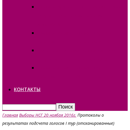
Границы Вулканештского избирательного
округа №10 по новым выборам в НСГ от 24
июня 2018г.
Границы избирательных округов по
выборам в НСГ от 20 ноября 2016 г.
Список зарегистрированных кандидатов в
депутаты НСГ от 20 ноября 2016 г.
Границы избирательных округов по
выборам в НСГ от 09 сентября 2012 года
КОНТАКТЫ
Главная
Выборы НСГ 20 ноября 2016г.
Протоколы о
результатах подсчета голосов I тур (отсканированные)