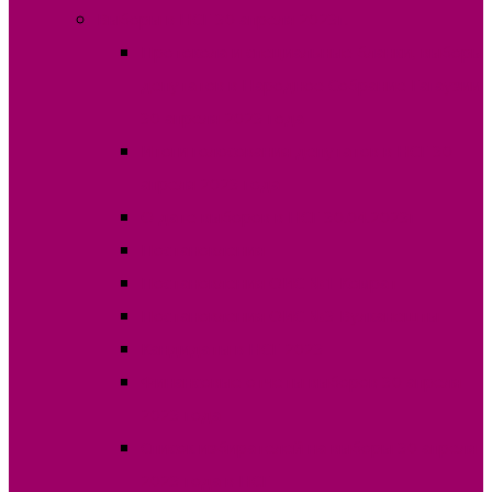
Выборы в НСГ 30 апреля 2023г.
Протокола и специальные бланки, выборы
депутатов в Народное Собрание Гагаузии
30 апреля 2023 года
Итоги голосования депутатов в НСГ 30
апреля 2023 года
О дате выборов в НСГ 30.04.2023г
Постановления
Постановления ОИС №1 Комрат
Постановления ОИС №3 Вулканешты
Кандидаты в НСГ 2023
Финансовые отчеты выборов 30 апреля
2023 года
Список избирателей на выборы 30 апреля
2023 года в НСГ