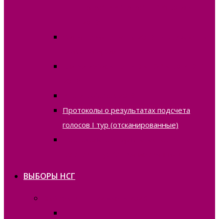
ГАГАУЗИИ (ГАГАУЗ ЕРИ) 30 июня
2019г.
Финансовые отчёты 2019 на должность
Главы Гагаузии
Списки избирателей ВЫБОРЫ 30 ИЮНЯ
2019
Итоги выборов 2019
Протоколы о результатах подсчета
голосов I тур (отсканированные)
Протоколы о результатах подсчета
голосов II тур (отсканированные)
ВЫБОРЫ НСГ
Выборы в НСГ 22 марта 2026г.
Постановления 2025-2026 гг.