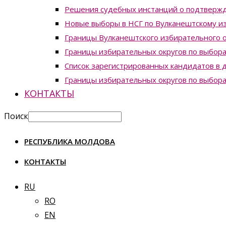
Решения судебных инстанций о подтвержд
Новые выборы в НСГ по Вулканештскому из
Границы Вулканештского избирательного о
Границы избирательных округов по выборам
Список зарегистрированных кандидатов в д
Границы избирательных округов по выборам
КОНТАКТЫ
Поиск
РЕСПУБЛИКА МОЛДОВА
КОНТАКТЫ
RU
RO
EN