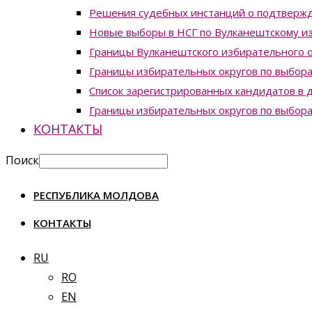
Решения судебных инстанций о подтвержд
Новые выборы в НСГ по Вулканештскому из
Границы Вулканештского избирательного о
Границы избирательных округов по выборам
Список зарегистрированных кандидатов в д
Границы избирательных округов по выборам
КОНТАКТЫ
Поиск
РЕСПУБЛИКА МОЛДОВА
КОНТАКТЫ
RU
RO
EN