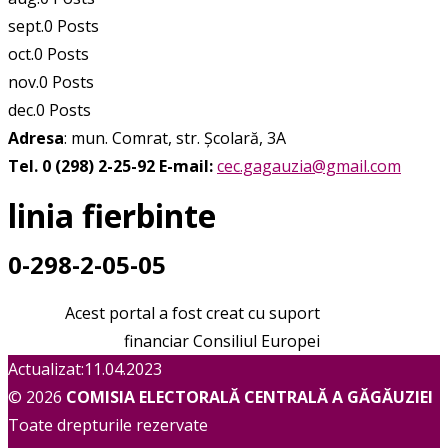
sept.
0
Posts
oct.
0
Posts
nov.
0
Posts
dec.
0
Posts
Adresa
: mun. Comrat, str. Școlară, 3A
Tel. 0 (298) 2-25-92
E-mail:
cec.gagauzia@gmail.com
linia fierbinte
0-298-2-05-05
Acest portal a fost creat cu suport
financiar Consiliul Europei
Actualizat:11.04.2023
© 2026
COMISIA ELECTORALĂ CENTRALĂ A GĂGĂUZIEI
Toate drepturile rezervate