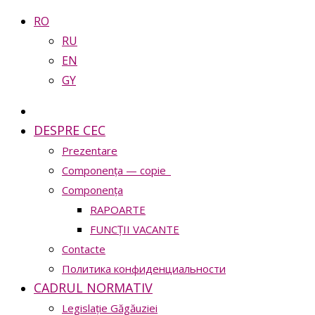
RO
RU
EN
GY
DESPRE CEC
Prezentare
Сomponența — copie_
Сomponența
RAPOARTE
FUNCȚII VACANTE
Contacte
Политика конфиденциальности
CADRUL NORMATIV
Legislație Găgăuziei