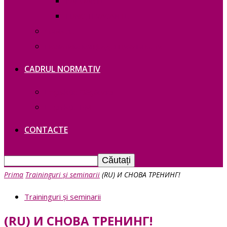
RAPOARTE
FUNCȚII VACANTE
Contacte
Политика конфиденциальности
CADRUL NORMATIV
Legislație Găgăuziei
Legislație RM
CONTACTE
Prima
Traininguri și seminarii
(RU) И СНОВА ТРЕНИНГ!
Traininguri și seminarii
(RU) И СНОВА ТРЕНИНГ!