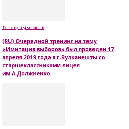
Traininguri și seminarii
(RU) Очередной тренинг на тему
«Имитация выборов» был проведен 17
апреля 2019 года в г.Вулканешты со
старшеклассниками лицея
им.А.Должненко.