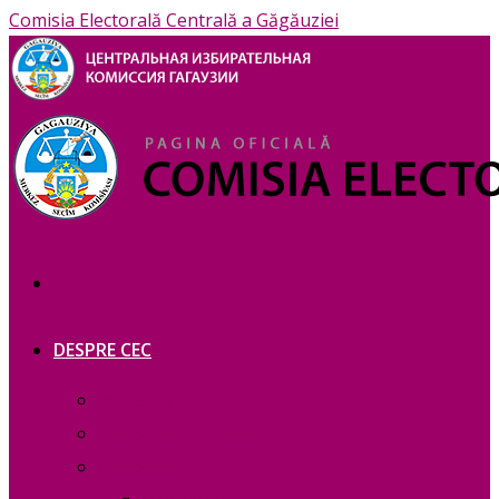
Comisia Electorală Centrală a Găgăuziei
DESPRE CEC
Prezentare
Сomponența — copie_
Сomponența