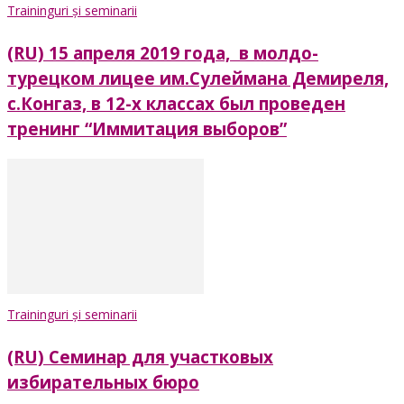
Traininguri și seminarii
(RU) 15 апреля 2019 года, в молдо-
турецком лицее им.Сулеймана Демиреля,
с.Конгаз, в 12-х классах был проведен
тренинг “Иммитация выборов”
Traininguri și seminarii
(RU) Семинар для участковых
избирательных бюро