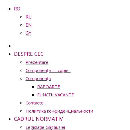
RO
RU
EN
GY
DESPRE CEC
Prezentare
Сomponența — copie_
Сomponența
RAPOARTE
FUNCȚII VACANTE
Contacte
Политика конфиденциальности
CADRUL NORMATIV
Legislație Găgăuziei