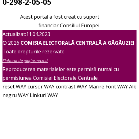
0-298-2-05-05
Acest portal a fost creat cu suport
financiar Consiliul Europei
Actualizat:11.04.2023
© 2026
COMISIA ELECTORALĂ CENTRALĂ A GĂGĂUZIEI
Toate drepturile rezervate
Elaborat de platforma.md
Reproducerea materialelor este permisă numai cu
permisiunea Comisiei Electorale Centrale.
reset WAY
cursor WAY
contrast WAY
Marire Font WAY
Alb
negru WAY
Linkuri WAY