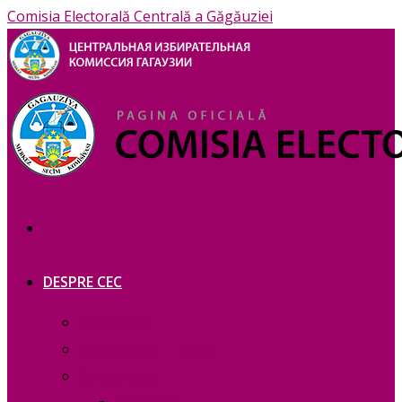
Comisia Electorală Centrală a Găgăuziei
DESPRE CEC
Prezentare
Сomponența — copie_
Сomponența