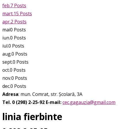
feb.
7
Posts
mart.
15
Posts
apr.
2
Posts
mai
0
Posts
iun.
0
Posts
iul.
0
Posts
aug.
0
Posts
sept.
0
Posts
oct.
0
Posts
nov.
0
Posts
dec.
0
Posts
Adresa
: mun. Comrat, str. Școlară, 3A
Tel. 0 (298) 2-25-92
E-mail:
cec.gagauzia@gmail.com
linia fierbinte