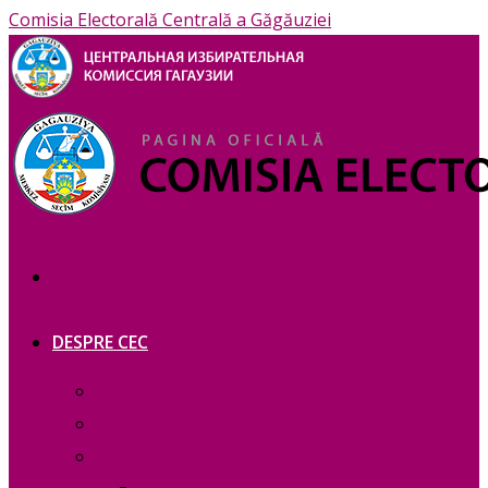
Comisia Electorală Centrală a Găgăuziei
DESPRE CEC
Prezentare
Сomponența — copie_
Сomponența