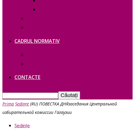
RAPOARTE
FUNCȚII VACANTE
Contacte
Политика конфиденциальности
CADRUL NORMATIV
Legislație Găgăuziei
Legislație RM
CONTACTE
Prima
Ședințe
(RU) ПОВЕСТКА ДНЯзаседания Центральной
избирательной комиссии Гагаузии
Ședințe