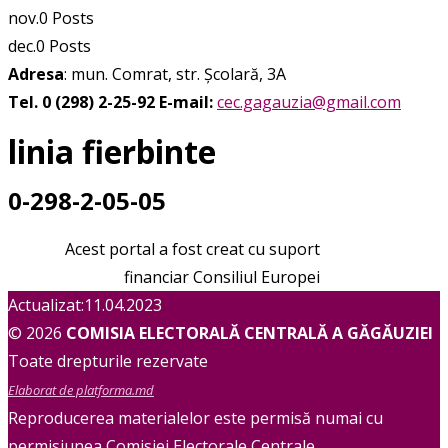
nov.
0
Posts
dec.
0
Posts
Adresa
: mun. Comrat, str. Școlară, 3A
Tel. 0 (298) 2-25-92
E-mail:
cec.gagauzia@gmail.com
linia fierbinte
0-298-2-05-05
Acest portal a fost creat cu suport
financiar Consiliul Europei
Actualizat:11.04.2023
© 2026
COMISIA ELECTORALĂ CENTRALĂ A GĂGĂUZIEI
Toate drepturile rezervate
Elaborat de platforma.md
Reproducerea materialelor este permisă numai cu
permisiunea Comisiei Electorale Centrale.