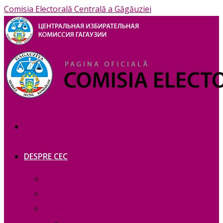
Comisia Electorală Centrală a Găgăuziei
DESPRE CEC
Prezentare
Сomponența — copie_
Сomponența