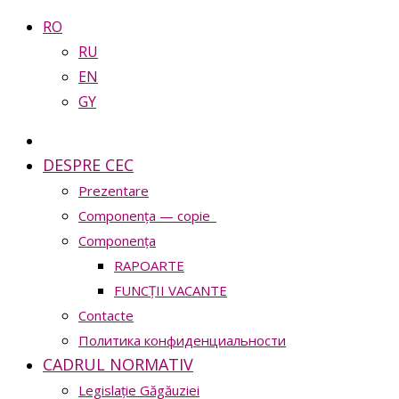
RO
RU
EN
GY
DESPRE CEC
Prezentare
Сomponența — copie_
Сomponența
RAPOARTE
FUNCȚII VACANTE
Contacte
Политика конфиденциальности
CADRUL NORMATIV
Legislație Găgăuziei