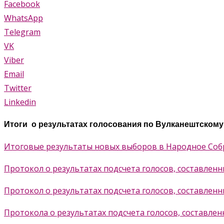
Facebook
WhatsApp
Telegram
VK
Viber
Email
Twitter
Linkedin
Итоги о результатах голосования по Вулканештском
Итоговые результаты новых выборов в Народное Соб
Протокол о результатах подсчета голосов, составлен
Протокол о результатах подсчета голосов, составле
Протокола о результатах подсчета голосов, составле