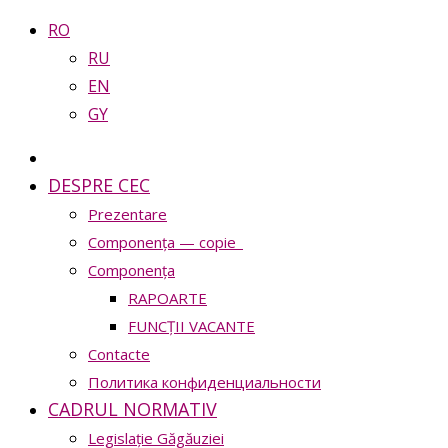
RO
RU
EN
GY
DESPRE CEC
Prezentare
Сomponența — copie_
Сomponența
RAPOARTE
FUNCȚII VACANTE
Contacte
Политика конфиденциальности
CADRUL NORMATIV
Legislație Găgăuziei