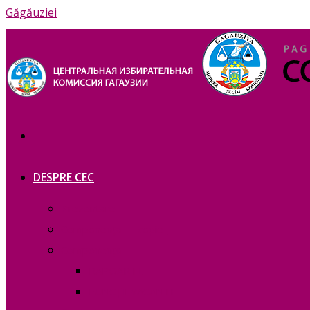
Găgăuziei
DESPRE CEC
Prezentare
Сomponența — copie_
Сomponența
RAPOARTE
FUNCȚII VACANTE