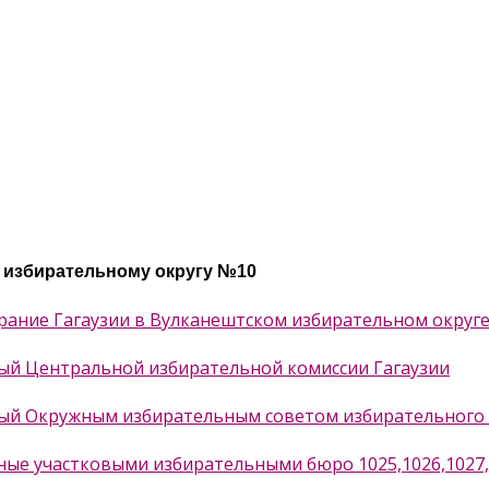
у избирательному округу №10
рание Гагаузии в Вулканештском избирательном округ
ный Центральной избирательной комиссии Гагаузии
нный Окружным избирательным советом избирательного
нные участковыми избирательными бюро 1025,1026,1027,