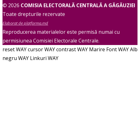
© 2026
COMISIA ELECTORALĂ CENTRALĂ A GĂGĂUZIEI
Toate drepturile rezervate
Elaborat de platforma.md
Reproducerea materialelor este permisă numai cu
permisiunea Comisiei Electorale Centrale.
reset WAY
cursor WAY
contrast WAY
Marire Font WAY
Alb
negru WAY
Linkuri WAY