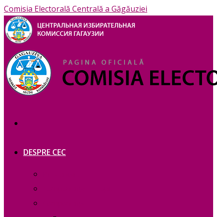
Comisia Electorală Centrală a Găgăuziei
DESPRE CEC
Prezentare
Сomponența — copie_
Сomponența