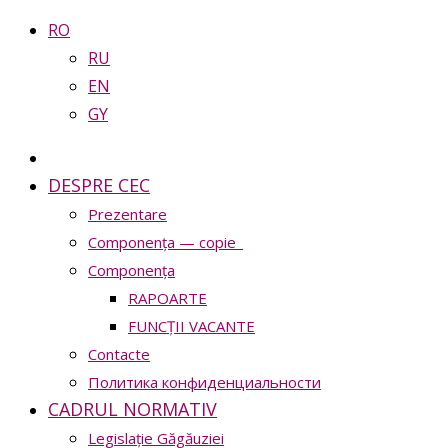
RO
RU
EN
GY
DESPRE CEC
Prezentare
Сomponența — copie_
Сomponența
RAPOARTE
FUNCȚII VACANTE
Contacte
Политика конфиденциальности
CADRUL NORMATIV
Legislație Găgăuziei