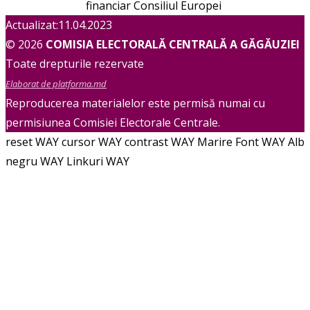
financiar Consiliul Europei
Actualizat:11.04.2023
© 2026
COMISIA ELECTORALĂ CENTRALĂ A GĂGĂUZIEI
Toate drepturile rezervate
Elaborat de platforma.md
Reproducerea materialelor este permisă numai cu
permisiunea Comisiei Electorale Centrale.
reset WAY
cursor WAY
contrast WAY
Marire Font WAY
Alb
negru WAY
Linkuri WAY