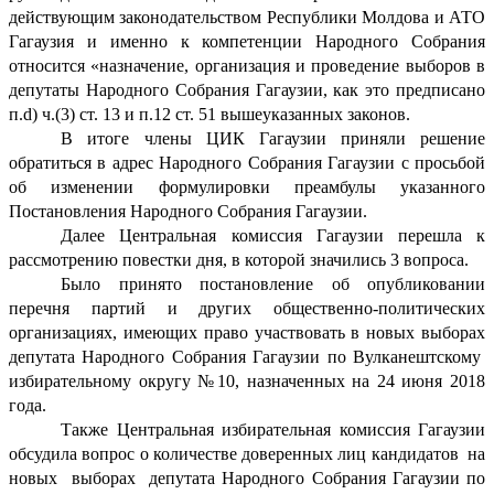
действующим законодательством Республики Молдова и АТО
Гагаузия и именно к компетенции Народного Собрания
относится «назначение, организация и проведение выборов в
депутаты Народного Собрания Гагаузии, как это предписано
п.
d
) ч.(3) ст. 13 и п.12 ст. 51 вышеуказанных законов.
В итоге члены ЦИК Гагаузии приняли решение
обратиться в адрес Народного Собрания Гагаузии с просьбой
об изменении формулировки преамбулы указанного
Постановления Народного Собрания Гагаузии.
Далее Центральная комиссия Гагаузии перешла к
рассмотрению повестки дня, в которой значились 3 вопроса.
Было принято постановление об опубликовании
перечня партий и других общественно-политических
организациях, имеющих право участвовать в новых выборах
депутата Народного Собрания Гагаузии по Вулканештскому
избирательному округу №10, назначенных на 24 июня 2018
года.
Также Центральная избирательная комиссия Гагаузии
обсудила вопрос о количестве доверенных лиц кандидатов
на
новых
выборах
депутата Народного Собрания Гагаузии по