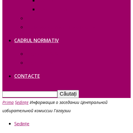
RAPOARTE
FUNCȚII VACANTE
Contacte
Политика конфиденциальности
CADRUL NORMATIV
Legislație Găgăuziei
Legislație RM
CONTACTE
Prima
Ședințe
Информация о заседании Центральной
избирательной комиссии Гагаузии
Ședințe