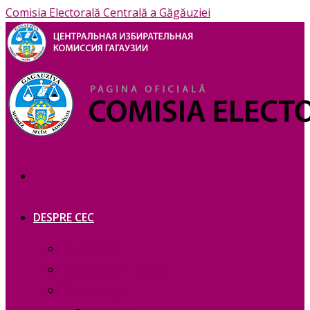
Comisia Electorală Centrală a Găgăuziei
DESPRE CEC
Prezentare
Сomponența — copie_
Сomponența