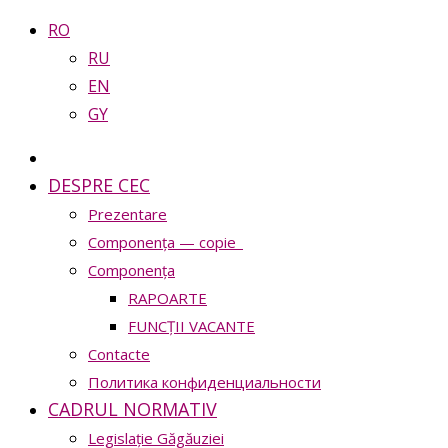
RO
RU
EN
GY
DESPRE CEC
Prezentare
Сomponența — copie_
Сomponența
RAPOARTE
FUNCȚII VACANTE
Contacte
Политика конфиденциальности
CADRUL NORMATIV
Legislație Găgăuziei