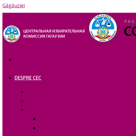
Găgăuziei
DESPRE CEC
Prezentare
Сomponența — copie_
Сomponența
RAPOARTE
FUNCȚII VACANTE