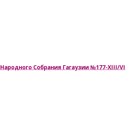
Народного Собрания Гагаузии №177-XIII/VI