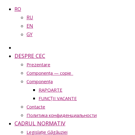
RO
RU
EN
GY
DESPRE CEC
Prezentare
Сomponența — copie_
Сomponența
RAPOARTE
FUNCȚII VACANTE
Contacte
Политика конфиденциальности
CADRUL NORMATIV
Legislație Găgăuziei