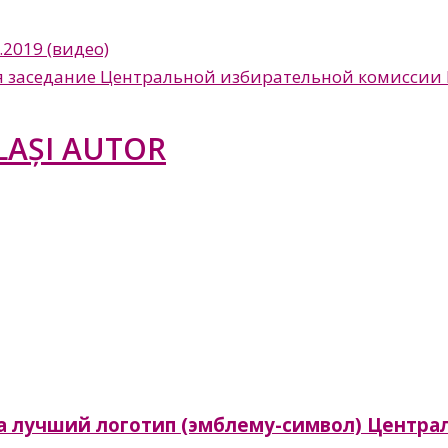
.2019 (видео)
ится заседание Центральной избирательной комиссии
LAȘI AUTOR
а лучший логотип (эмблему-символ) Центра