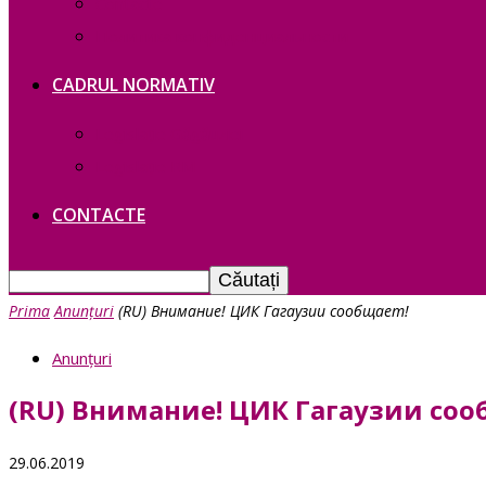
Contacte
Политика конфиденциальности
CADRUL NORMATIV
Legislație Găgăuziei
Legislație RM
CONTACTE
Prima
Anunțuri
(RU) Внимание! ЦИК Гагаузии сообщает!
Anunțuri
(RU) Внимание! ЦИК Гагаузии соо
29.06.2019