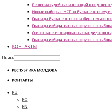
Решения судебных инстанций о подтвержд
Новые выборы в НСГ по Вулканештскому из
Границы Вулканештского избирательного о
Границы избирательных округов по выборам
Список зарегистрированных кандидатов в д
Границы избирательных округов по выборам
КОНТАКТЫ
Поиск
РЕСПУБЛИКА МОЛДОВА
КОНТАКТЫ
RU
RO
EN