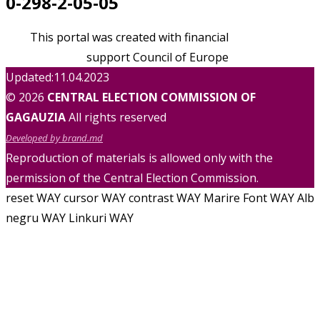
0-298-2-05-05
This portal was created with financial
support Council of Europe
Updated:11.04.2023
© 2026
CENTRAL ELECTION COMMISSION OF
GAGAUZIA
All rights reserved
Developed by brand.md
Reproduction of materials is allowed only with the
permission of the Central Election Commission.
reset WAY
cursor WAY
contrast WAY
Marire Font WAY
Alb
negru WAY
Linkuri WAY