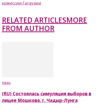
комиссии Гагаузии
RELATED ARTICLES
MORE
FROM AUTHOR
News
(RU) Состоялась симуляция выборов в
лицее Мошкова, г. Чадыр-Лунга