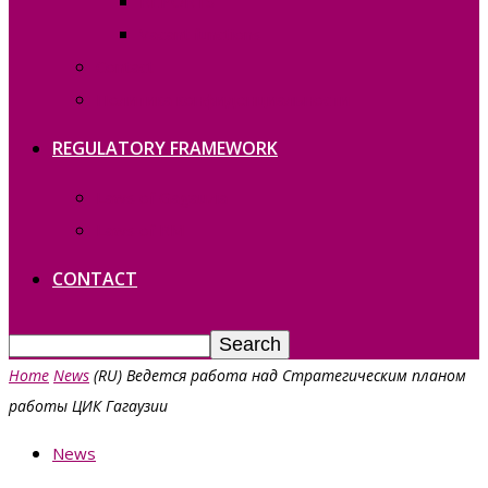
REPORTS
Vacant functions
Contact
Политика конфиденциальности
REGULATORY FRAMEWORK
Laws of Gagauzia
Laws of RM
CONTACT
Home
News
(RU) Ведется работа над Стратегическим планом
работы ЦИК Гагаузии
News