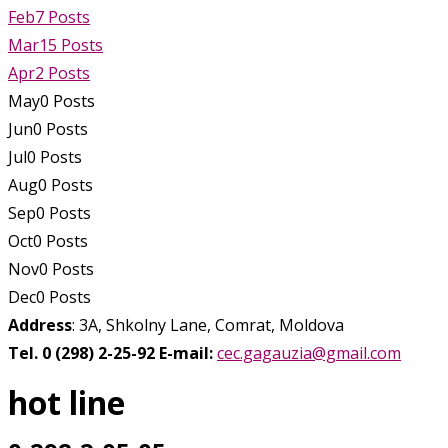
Feb
7
Posts
Mar
15
Posts
Apr
2
Posts
May
0
Posts
Jun
0
Posts
Jul
0
Posts
Aug
0
Posts
Sep
0
Posts
Oct
0
Posts
Nov
0
Posts
Dec
0
Posts
Address
: 3A, Shkolny Lane, Comrat, Moldova
Tel. 0 (298) 2-25-92
E-mail:
cec.gagauzia@gmail.com
hot line