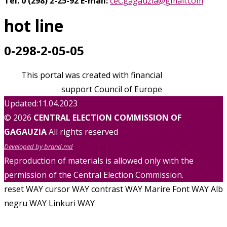
Tel. 0 (298) 2-25-92
E-mail:
cec.gagauzia@gmail.com
hot line
0-298-2-05-05
This portal was created with financial
support Council of Europe
Updated:11.04.2023
© 2026
CENTRAL ELECTION COMMISSION OF
GAGAUZIA
All rights reserved
Developed by brand.md
Reproduction of materials is allowed only with the
permission of the Central Election Commission.
reset WAY
cursor WAY
contrast WAY
Marire Font WAY
Alb
negru WAY
Linkuri WAY