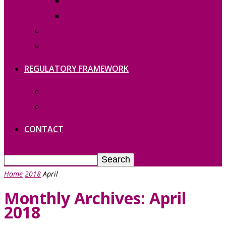
REPORTS
Vacant functions
Contact
Политика конфиденциальности
REGULATORY FRAMEWORK
Laws of Gagauzia
Laws of RM
CONTACT
Home
2018
April
Monthly Archives: April
2018