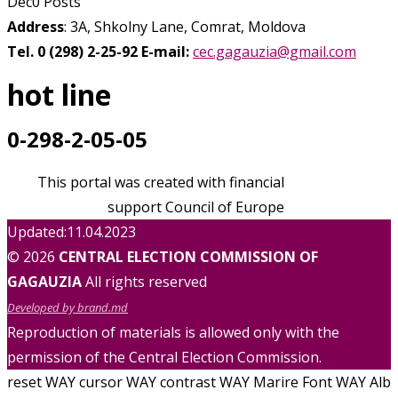
Dec
0
Posts
Address
: 3A, Shkolny Lane, Comrat, Moldova
Tel. 0 (298) 2-25-92
E-mail:
cec.gagauzia@gmail.com
hot line
0-298-2-05-05
This portal was created with financial
support Council of Europe
Updated:11.04.2023
© 2026
CENTRAL ELECTION COMMISSION OF
GAGAUZIA
All rights reserved
Developed by brand.md
Reproduction of materials is allowed only with the
permission of the Central Election Commission.
reset WAY
cursor WAY
contrast WAY
Marire Font WAY
Alb