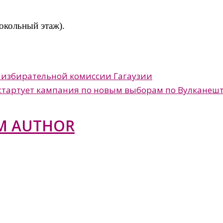
цокольный этаж).
 избирательной комиссии Гагаузии
о стартует кампания по новым выборам по Вулкане
M AUTHOR