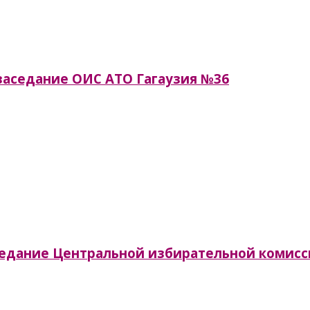
я заседание ОИС АТО Гагаузия №36
заседание Центральной избирательной комис