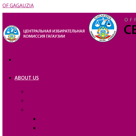
OF GAGAUZIA
ABOUT US
Prezentation
Membership — copie_
Membership
REPORTS
Vacant functions