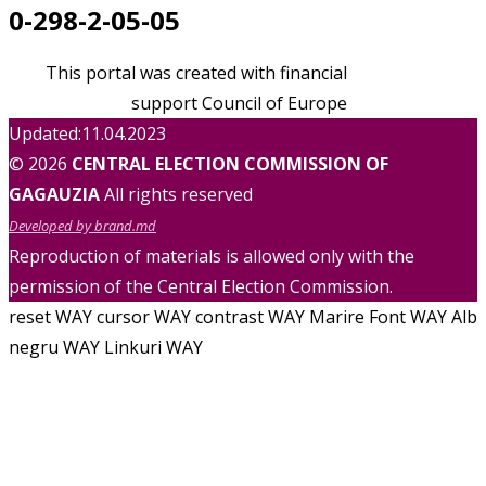
0-298-2-05-05
This portal was created with financial
support Council of Europe
Updated:11.04.2023
© 2026
CENTRAL ELECTION COMMISSION OF
GAGAUZIA
All rights reserved
Developed by brand.md
Reproduction of materials is allowed only with the
permission of the Central Election Commission.
reset WAY
cursor WAY
contrast WAY
Marire Font WAY
Alb
negru WAY
Linkuri WAY