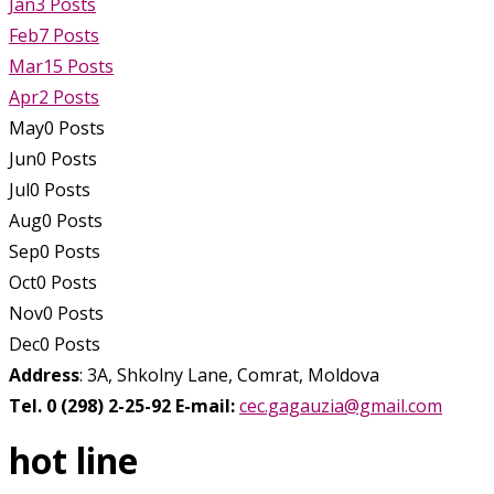
Jan
3
Posts
Feb
7
Posts
Mar
15
Posts
Apr
2
Posts
May
0
Posts
Jun
0
Posts
Jul
0
Posts
Aug
0
Posts
Sep
0
Posts
Oct
0
Posts
Nov
0
Posts
Dec
0
Posts
Address
: 3A, Shkolny Lane, Comrat, Moldova
Tel. 0 (298) 2-25-92
E-mail:
cec.gagauzia@gmail.com
hot line