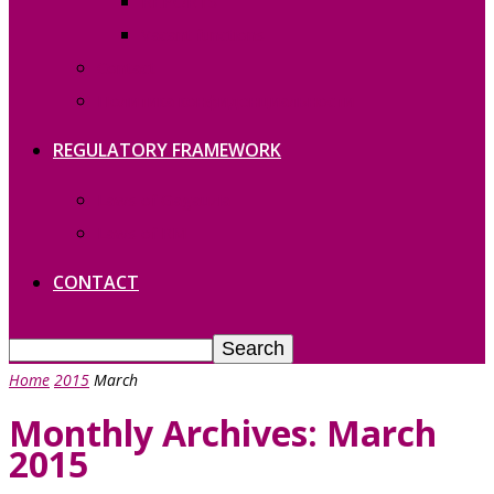
REPORTS
Vacant functions
Contact
Политика конфиденциальности
REGULATORY FRAMEWORK
Laws of Gagauzia
Laws of RM
CONTACT
Home
2015
March
Monthly Archives: March
2015