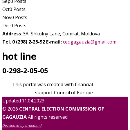
Sep
0
Posts
Oct
0
Posts
Nov
0
Posts
Dec
0
Posts
Address
: 3A, Shkolny Lane, Comrat, Moldova
Tel. 0 (298) 2-25-92
E-mail:
cec.gagauzia@gmail.com
hot line
0-298-2-05-05
This portal was created with financial
support Council of Europe
Updated:11.04.2023
© 2026
CENTRAL ELECTION COMMISSION OF
GAGAUZIA
All rights reserved
Developed by brand.md