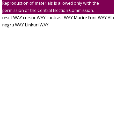
Reproduction of materials is allowed only with the
permission of the Central Election Commission.
reset WAY
cursor WAY
contrast WAY
Marire Font WAY
Alb
negru WAY
Linkuri WAY