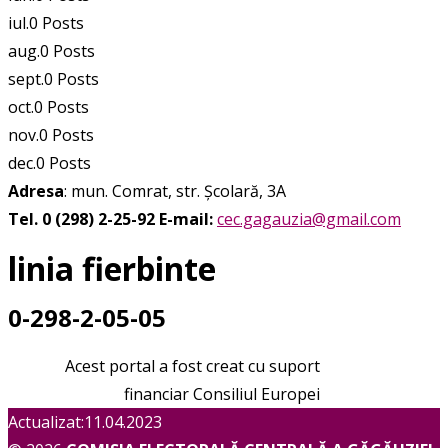
iul.
0
Posts
aug.
0
Posts
sept.
0
Posts
oct.
0
Posts
nov.
0
Posts
dec.
0
Posts
Adresa
: mun. Comrat, str. Școlară, 3A
Tel. 0 (298) 2-25-92
E-mail:
cec.gagauzia@gmail.com
linia fierbinte
0-298-2-05-05
Acest portal a fost creat cu suport
financiar Consiliul Europei
Actualizat:11.04.2023