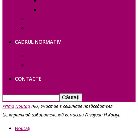
RAPOARTE
FUNCȚII VACANTE
Contacte
Политика конфиденциальности
CADRUL NORMATIV
Legislație Găgăuziei
Legislație RM
CONTACTE
Prima
Noutăți
(RU) Участие в семинаре председателя
Центральной избирательной комиссии Гагаузии И.Комур
Noutăți