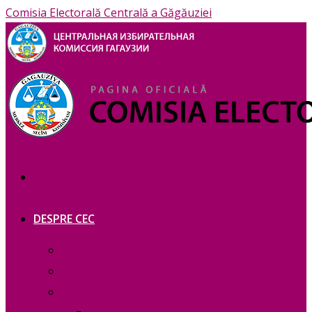
Comisia Electorală Centrală a Găgăuziei
DESPRE CEC
Prezentare
Сomponența — copie_
Сomponența