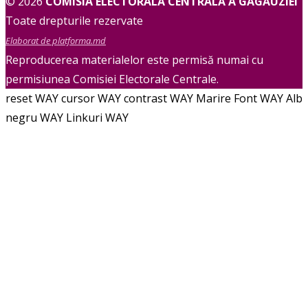
© 2026
COMISIA ELECTORALĂ CENTRALĂ A GĂGĂUZIEI
Toate drepturile rezervate
Elaborat de platforma.md
Reproducerea materialelor este permisă numai cu
permisiunea Comisiei Electorale Centrale.
reset WAY
cursor WAY
contrast WAY
Marire Font WAY
Alb
negru WAY
Linkuri WAY