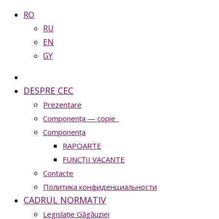
RO
RU
EN
GY
DESPRE CEC
Prezentare
Сomponența — copie_
Сomponența
RAPOARTE
FUNCȚII VACANTE
Contacte
Политика конфиденциальности
CADRUL NORMATIV
Legislație Găgăuziei