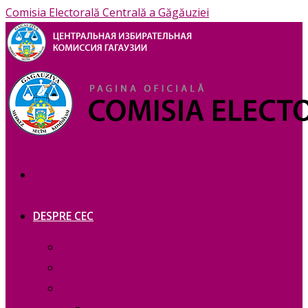
Comisia Electorală Centrală a Găgăuziei
DESPRE CEC
Prezentare
Сomponența — copie_
Сomponența