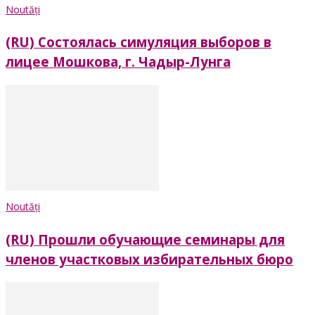
Noutăți
(RU) Состоялась симуляция выборов в
лицее Мошкова, г. Чадыр-Лунга
Noutăți
(RU) Прошли обучающие семинары для
членов участковых избирательных бюро