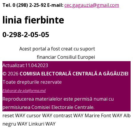
Tel. 0 (298) 2-25-92
E-mail:
cec.gagauzia@gmail.com
linia fierbinte
0-298-2-05-05
Acest portal a fost creat cu suport
financiar Consiliul Europei
Actualizat:11.04.2023
© 2026
COMISIA ELECTORALĂ CENTRALĂ A GĂGĂUZIEI
Toate drepturile rezervate
Elaborat de platforma.md
Reproducerea materialelor este permisă numai cu
permisiunea Comisiei Electorale Centrale.
reset WAY
cursor WAY
contrast WAY
Marire Font WAY
Alb
negru WAY
Linkuri WAY