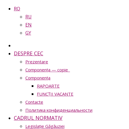
RO
RU
EN
GY
DESPRE CEC
Prezentare
Сomponența — copie_
Сomponența
RAPOARTE
FUNCȚII VACANTE
Contacte
Политика конфиденциальности
CADRUL NORMATIV
Legislație Găgăuziei