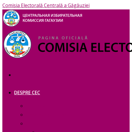
Comisia Electorală Centrală a Găgăuziei
DESPRE CEC
Prezentare
Сomponența — copie_
Сomponența