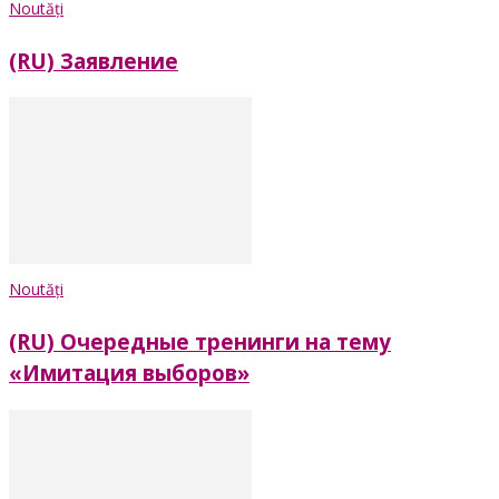
Noutăți
(RU) Заявление
Noutăți
(RU) Очередные тренинги на тему
«Имитация выборов»