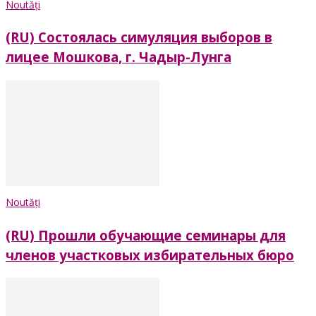
Noutăți
(RU) Состоялась симуляция выборов в
лицее Мошкова, г. Чадыр-Лунга
Noutăți
(RU) Прошли обучающие семинары для
членов участковых избирательных бюро