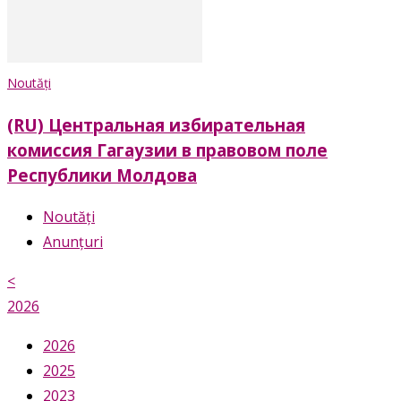
Noutăți
(RU) Центральная избирательная
комиссия Гагаузии в правовом поле
Республики Молдова
Noutăți
Anunțuri
<
2026
2026
2025
2023