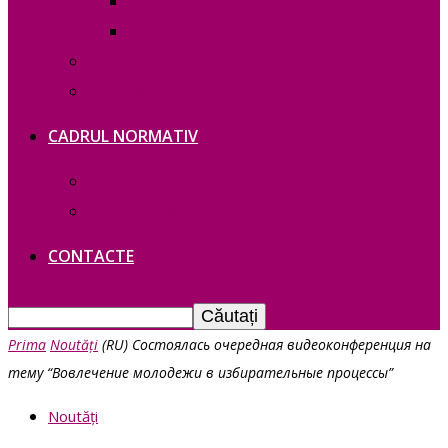
RAPOARTE
FUNCȚII VACANTE
Contacte
Политика конфиденциальности
CADRUL NORMATIV
Legislație Găgăuziei
Legislație RM
CONTACTE
Prima
Noutăți
(RU) Состоялась очередная видеоконференция на
тему “Вовлечение молодежи в избирательные процессы”
Noutăți