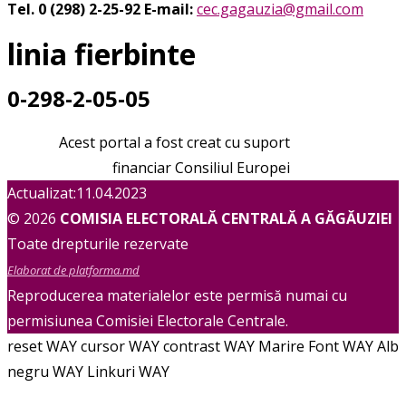
Tel. 0 (298) 2-25-92
E-mail:
cec.gagauzia@gmail.com
linia fierbinte
0-298-2-05-05
Acest portal a fost creat cu suport
financiar Consiliul Europei
Actualizat:11.04.2023
© 2026
COMISIA ELECTORALĂ CENTRALĂ A GĂGĂUZIEI
Toate drepturile rezervate
Elaborat de platforma.md
Reproducerea materialelor este permisă numai cu
permisiunea Comisiei Electorale Centrale.
reset WAY
cursor WAY
contrast WAY
Marire Font WAY
Alb
negru WAY
Linkuri WAY