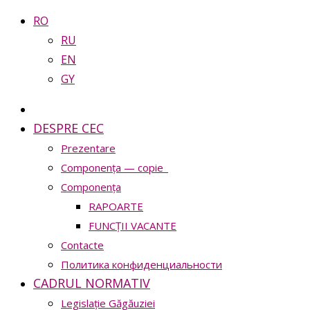
RO
RU
EN
GY
DESPRE CEC
Prezentare
Сomponența — copie_
Сomponența
RAPOARTE
FUNCȚII VACANTE
Contacte
Политика конфиденциальности
CADRUL NORMATIV
Legislație Găgăuziei