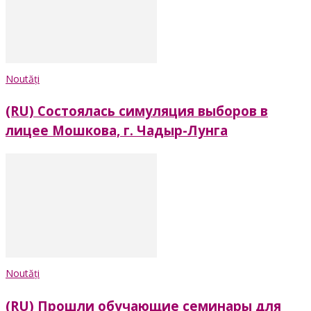
Noutăți
(RU) Состоялась симуляция выборов в
лицее Мошкова, г. Чадыр-Лунга
Noutăți
(RU) Прошли обучающие семинары для