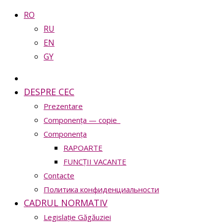
RO
RU
EN
GY
DESPRE CEC
Prezentare
Сomponența — copie_
Сomponența
RAPOARTE
FUNCȚII VACANTE
Contacte
Политика конфиденциальности
CADRUL NORMATIV
Legislație Găgăuziei