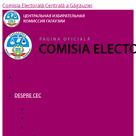
Comisia Electorală Centrală a Găgăuziei
DESPRE CEC
Prezentare
Сomponența — copie_
Сomponența