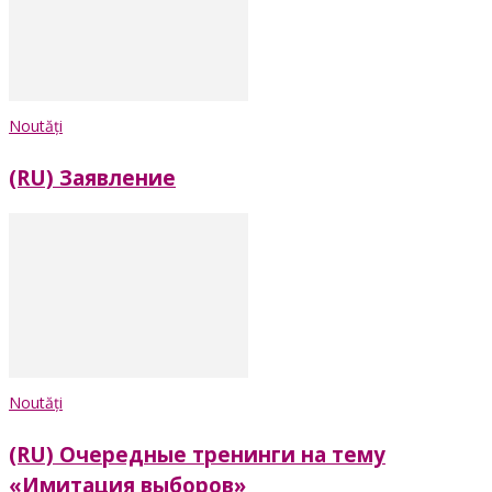
Noutăți
(RU) Заявление
Noutăți
(RU) Очередные тренинги на тему
«Имитация выборов»