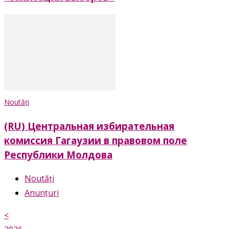
Noutăți
(RU) Центральная избирательная
комиссия Гагаузии в правовом поле
Республики Молдова
Noutăți
Anunțuri
<