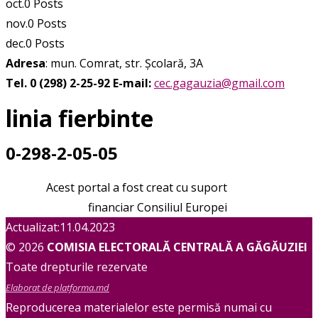
oct.
0
Posts
nov.
0
Posts
dec.
0
Posts
Adresa
: mun. Comrat, str. Școlară, 3A
Tel. 0 (298) 2-25-92
E-mail:
cec.gagauzia@gmail.com
linia fierbinte
0-298-2-05-05
Acest portal a fost creat cu suport
financiar Consiliul Europei
Actualizat:11.04.2023
© 2026
COMISIA ELECTORALĂ CENTRALĂ A GĂGĂUZIEI
Toate drepturile rezervate
Elaborat de platforma.md
Reproducerea materialelor este permisă numai cu