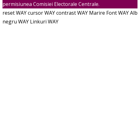
permisiunea Comisiei Electorale Centrale.
reset WAY
cursor WAY
contrast WAY
Marire Font WAY
Alb
negru WAY
Linkuri WAY