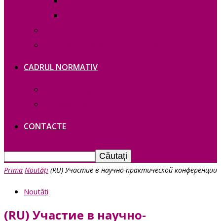
RAPOARTE
FUNCȚII VACANTE
Contacte
Политика конфиденциальности
CADRUL NORMATIV
Legislație Găgăuziei
Legislație RM
CONTACTE
Prima
Noutăți
(RU) Участие в научно-практической конференции
Noutăți
(RU) Участие в научно-